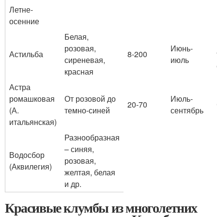
Летне-
осенние
Белая,
розовая,
Июнь-
Астильба
8-200
сиреневая,
июль
красная
Астра
ромашковая
От розовой до
Июль-
20-70
(А.
темно-синей
сентябрь
итальянская)
Разнообразная
– синяя,
Водосбор
розовая,
(Аквилегия)
желтая, белая
и др.
Красивые клумбы из многолетних