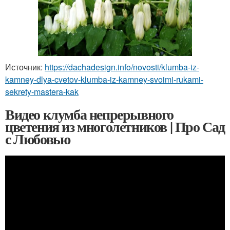
Источник:
https://dachadesign.info/novosti/klumba-iz-
kamney-dlya-cvetov-klumba-iz-kamney-svoimi-rukami-
sekrety-mastera-kak
Видео клумба непрерывного
цветения из многолетников | Про Сад
с Любовью