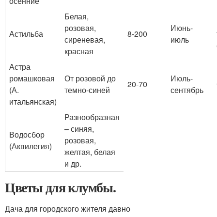
осенние
Белая,
розовая,
Июнь-
Астильба
8-200
сиреневая,
июль
красная
Астра
ромашковая
От розовой до
Июль-
20-70
(А.
темно-синей
сентябрь
итальянская)
Разнообразная
– синяя,
Водосбор
розовая,
(Аквилегия)
желтая, белая
и др.
Цветы для клумбы.
Дача для городского жителя давно