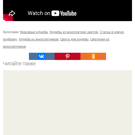
Категории:
Красивые клумбы
,
Клумбы из многолетних цветов
,
Статьи в новую
подборку
,
Клумба из многолетников
,
Цвета для клумбы
,
Цветения из
многолетников
Читайте также
Васту по цветам. Секреты васту: цветовая гамма для
комнат.