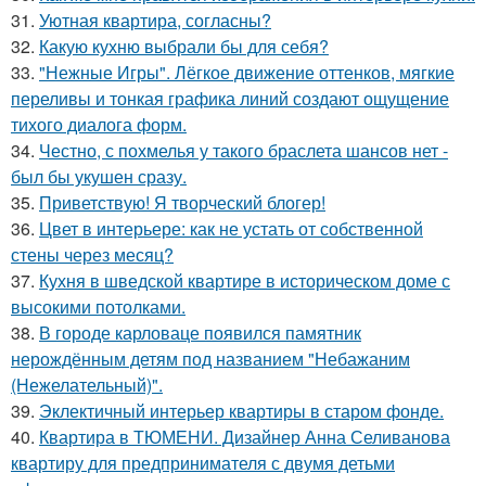
31.
Уютная квартира, согласны?
32.
Какую кухню выбрали бы для себя?
33.
"Нежные Игры". Лёгкое движение оттенков, мягкие
переливы и тонкая графика линий создают ощущение
тихого диалога форм.
34.
Честно, с похмелья у такого браслета шансов нет -
был бы укушен сразу.
35.
Приветствую! Я творческий блогер!
36.
Цвет в интерьере: как не устать от собственной
стены через месяц?
37.
Кухня в шведской квартире в историческом доме с
высокими потолками.
38.
В городе карловаце появился памятник
нерождённым детям под названием "Небажаним
(Нежелательный)".
39.
Эклектичный интерьер квартиры в старом фонде.
40.
Квартира в ТЮМЕНИ. Дизайнер Анна Селиванова
квартиру для предпринимателя с двумя детьми