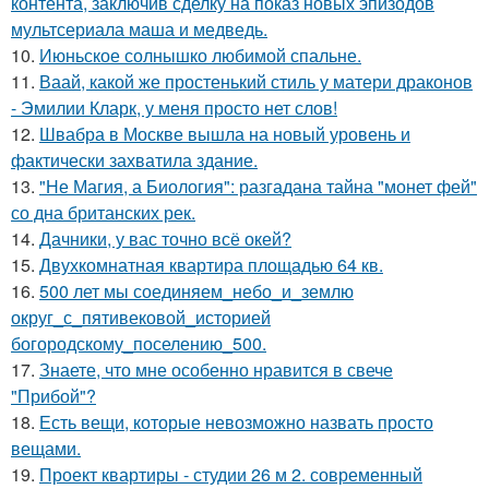
контента, заключив сделку на показ новых эпизодов
мультсериала маша и медведь.
10.
Июньское солнышко любимой спальне.
11.
Ваай, какой же простенький стиль у матери драконов
- Эмилии Кларк, у меня просто нет слов!
12.
Швабра в Москве вышла на новый уровень и
фактически захватила здание.
13.
"Не Магия, а Биология": разгадана тайна "монет фей"
со дна британских рек.
14.
Дачники, у вас точно всё окей?
15.
Двухкомнатная квартира площадью 64 кв.
16.
500 лет мы соединяем_небо_и_землю
округ_с_пятивековой_историей
богородскому_поселению_500.
17.
Знаете, что мне особенно нравится в свече
"Прибой"?
18.
Есть вещи, которые невозможно назвать просто
вещами.
19.
Проект квартиры - студии 26 м 2. современный