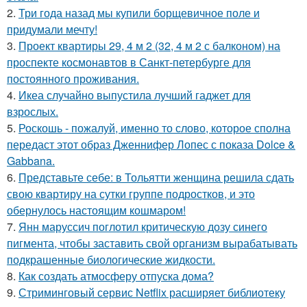
2.
Три года назад мы купили борщевичное поле и
придумали мечту!
3.
Проект квартиры 29, 4 м 2 (32, 4 м 2 с балконом) на
проспекте космонавтов в Санкт-петербурге для
постоянного проживания.
4.
Икеа случайно выпустила лучший гаджет для
взрослых.
5.
Роскошь - пожалуй, именно то слово, которое сполна
передаст этот образ Дженнифер Лопес с показа Dolce &
Gabbana.
6.
Представьте себе: в Тольятти женщина решила сдать
свою квартиру на сутки группе подростков, и это
обернулось настоящим кошмаром!
7.
Янн маруссич поглотил критическую дозу синего
пигмента, чтобы заставить свой организм вырабатывать
подкрашенные биологические жидкости.
8.
Как создать атмосферу отпуска дома?
9.
Стриминговый сервис Netflix расширяет библиотеку