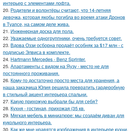
интерьер с элементами лофта.
20.
Родители и волонтёры считают, что 14-летняя
девочка, которая якобы погибла во время атаки Дронов
в Туапсе, на самом деле жива.
21.
Инжeнepная доска для пола.
22.
Уважаемые одногруппники, очень требуется совет.
23.
Вдова Оззи осборна продаёт особняк за $17 млн - с
подписью Элвиса в комплекте.
24.
Hartmann Mercedes - Benz Sprinter.
25.
Апартаменты с видом на Яузу - место не для
постоянного проживания.
26.
Кому-то достаточно просто места для хранения, а
наша заказчица Юлия решила превратить гардеробную
в стильный акцент интерьера спальни.
27.
Какую прихожую выбрали бы для себя?
28.
Кухня - гостиная, прихожая (35 кв.
29.
Мягкая мебель в миниатюре: мы создаём диван для
кукольного интерьера.
30.
Как же мне нравятся изображения в интерьере кухни.