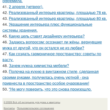
оформила.
41.
2 апреля (четверг).
42.
Реализованный интерьер квартиры, площадью 78 кв.
43.
Реализованный интерьер квартиры, площадью 80 кв.
44.
Украшение интерьера плюс функциональные
системы хранения.
45.
Какую цель ставят дизайнеру интерьера?
46.
Задаюсь вопросом: осознают ли жёны, вернувшие
мужа от другой, что он остался не из любви?
47.
Как создать гармоничное пространство: советы по
васту.
48.
Зачем нужна химчистка мебели?
49.
Полочка на кухню в винтажном стиле, сделанная
своими руками, получилась очень уютной - она
привнесла в пространство особое очарование!
50.
"Не могу поверить, что это снова произошло.
© 2026 Всё об интерьере для дома и квартиры
Контакты
Пользовательское соглашение