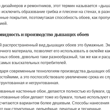
 дизайнеров и ремонтников, этот термин называется «дыш
 исключить образование грибка и плесени на стенах, в ра
нные покрытия, поэтомутакая способность обоев, как пропу
ией.
овидность и производство дышащих обоев
 распространенный вид дышащих обоев это бумажные. Эко
очного материала, позволяет его использовать в оклейке как
ных обоев, довольно таки разнообразный, так же как и рас
самых взыскательных потребителей.
даря современным технологиям производства дышащих обо
остойкими, а это поспособствовало увеличению срока их с
 грунтованная и негрунтованная.
ованные настенные обои, делаются полностью из бумаги, где
нтованные обои делают тоже из бумаги, только используют п
 считаются вариантом более дешевым. Способы нанесения 
т они структурные, рельефные, печатные и тесненные.