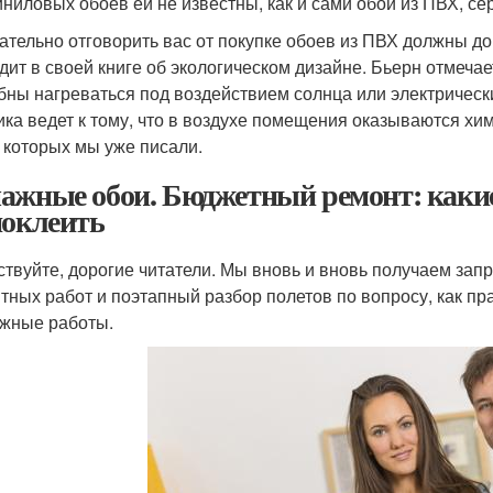
иниловых обоев ей не известны, как и сами обои из ПВХ, с
ательно отговорить вас от покупке обоев из ПВХ должны д
дит в своей книге об экологическом дизайне. Бьерн отмечае
бны нагреваться под воздействием солнца или электрически
ика ведет к тому, что в воздухе помещения оказываются хим
 которых мы уже писали.
ажные обои. Бюджетный ремонт: какие
поклеить
ствуйте, дорогие читатели. Мы вновь и вновь получаем зап
тных работ и поэтапный разбор полетов по вопросу, как п
жные работы.