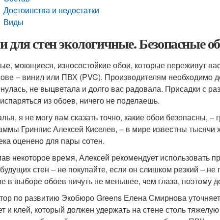
Достоинства и недостатки
Виды
и для стен экологичные. Безопасные о
ые, моющиеся, износостойкие обои, которые переживут вас
нове – винил или ПВХ (PVC). Производителям необходимо д
янулась, не выцветала и долго вас радовала. Присадки с ра
 испаряться из обоев, ничего не поделаешь.
алья, я не могу вам сказать точно, какие обои безопасны, –
аммы Гринпис Алексей Киселев, – в мире известны тысячи 
ека оценено для пары сотен.
ав некоторое время, Алексей рекомендует использовать пр
 будущих стен – не покупайте, если он слишком резкий – не
ие в выборе обоев ничуть не меньшее, чем глаза, поэтому 
тор по развитию Экобюро Greens Елена Смирнова уточняет
т и клей, который должен удержать на стене столь тяжелую