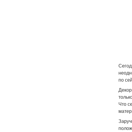
Сегод
неодн
по сей
Декор
тольк
Что с
матер
Заруч
полож