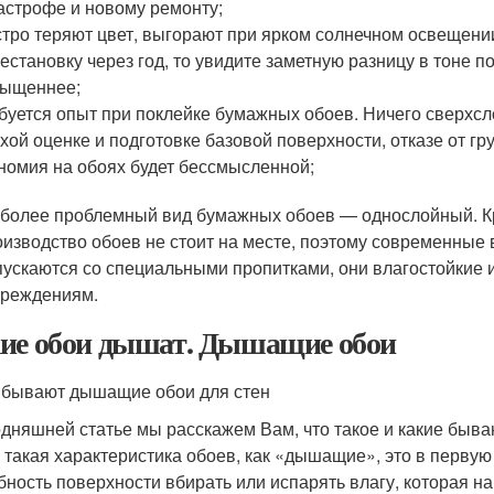
астрофе и новому ремонту;
тро теряют цвет, выгорают при ярком солнечном освещени
естановку через год, то увидите заметную разницу в тоне п
сыщеннее;
буется опыт при поклейке бумажных обоев. Ничего сверхсл
хой оценке и подготовке базовой поверхности, отказе от 
номия на обоях будет бессмысленной;
более проблемный вид бумажных обоев — однослойный. Кро
изводство обоев не стоит на месте, поэтому современные
ускаются со специальными пропитками, они влагостойкие
реждениям.
ие обои дышат. Дышащие обои
 бывают дышащие обои для стен
одняшней статье мы расскажем Вам, что такое и какие быва
, такая характеристика обоев, как «дышащие», это в перву
бность поверхности вбирать или испарять влагу, которая на