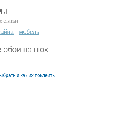
РЫ
е статьи
зайна
мебель
 обои на нюх
брать и как их поклеить