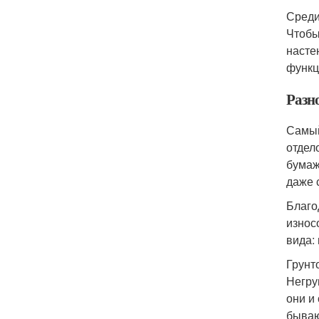
Среди
Чтобы
насте
функц
Разн
Самый
отдел
бумаж
даже 
Благо
износ
вида:
Грунт
Негру
они и
бываю