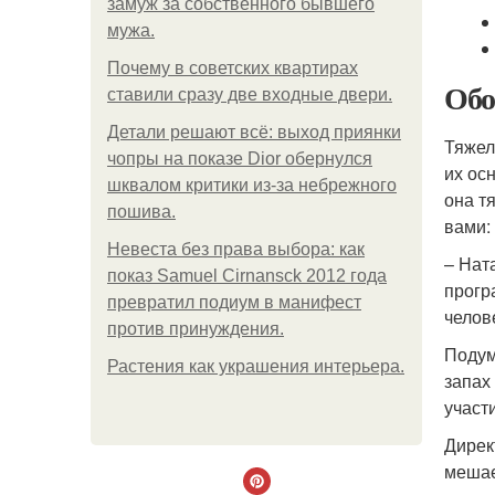
замуж за собственного бывшего
мужа.
Почему в советских квартирах
Обо
ставили сразу две входные двери.
Детали решают всё: выход приянки
Тяжел
чопры на показе Dior обернулся
их ос
шквалом критики из-за небрежного
она т
пошива.
вами:
Невеста без права выбора: как
– Нат
показ Samuel Cirnansck 2012 года
прогр
превратил подиум в манифест
челов
против принуждения.
Подум
Растения как украшения интерьера.
запах
участ
Дирек
мешае