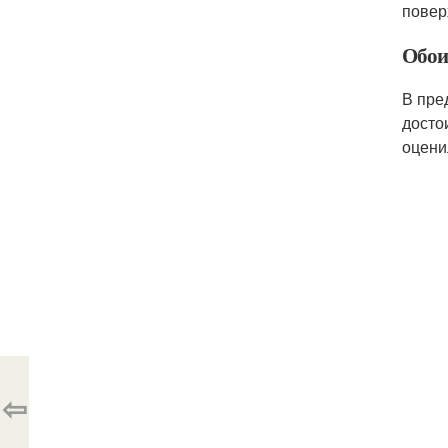
повер
Обои
В пре
досто
оцени
⇦