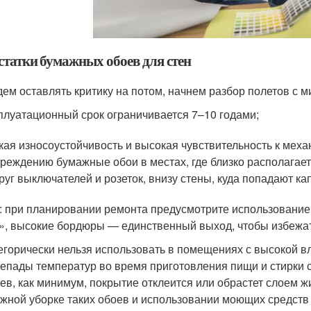
статки бумажных обоев для стен
дем оставлять критику на потом, начнем разбор полетов с м
плуатационный срок ограничивается 7–10 годами;
кая износоустойчивость и высокая чувствительность к ме
реждению бумажные обои в местах, где близко располагается
руг выключателей и розеток, внизу стены, куда попадают ка
: при планировании ремонта предусмотрите использовани
», высокие бордюры — единственный выход, чтобы избежат
егорически нельзя использовать в помещениях с высокой вла
епады температур во время приготовления пищи и стирки 
ев, как минимум, покрытие отклеится или обрастет слоем жи
жной уборке таких обоев и использовании моющих средств 