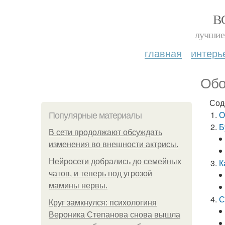
В
лучшие 
главная
интерь
Обо
Сод
О
Популярные материалы
Б
В сети продолжают обсуждать
изменения во внешности актрисы.
Нейросети добрались до семейных
К
чатов, и теперь под угрозой
мамины нервы.
С
Круг замкнулся: психологиня
Вероника Степанова снова вышла