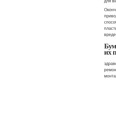
для в
Оконч
приво
спосо
пласт
вреде
Бум
их 
здрав
ремон
монта