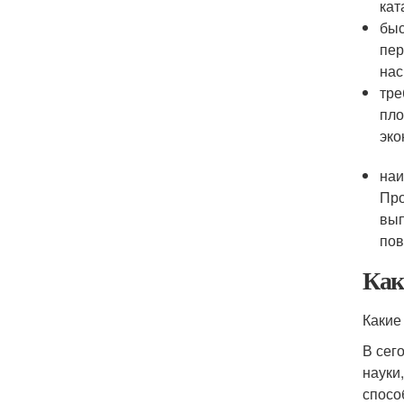
кат
быс
пер
на
тре
пло
эко
наи
Про
вып
пов
Как
Какие
В сег
науки
спосо