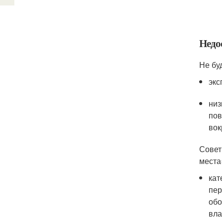
Недо
Не бу
экс
низ
пов
вок
Совет
места
кат
пер
обо
вла