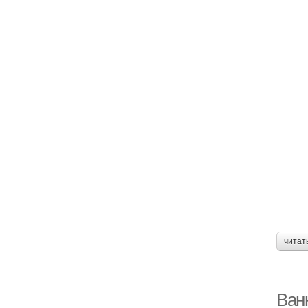
читат
Ван