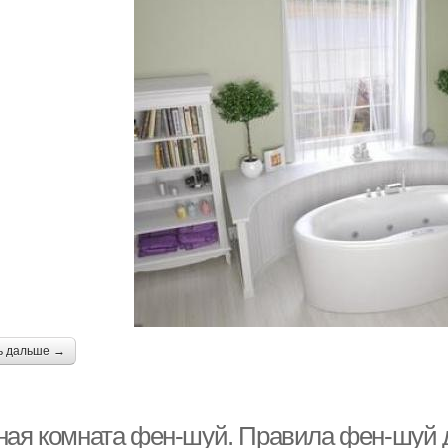
ь дальше →
ная комната фен-шуй. Правила фен-шуй 