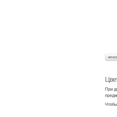
читат
Цве
При д
предм
Чтобы