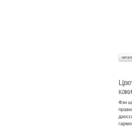
читат
Цве
каки
Фэн ш
прави
даосс
гармо