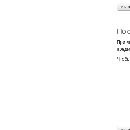
читат
По 
При д
предм
Чтобы
читат