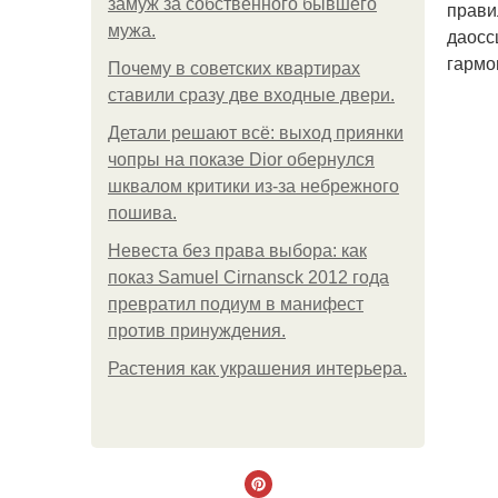
замуж за собственного бывшего
прави
мужа.
даосс
гармо
Почему в советских квартирах
ставили сразу две входные двери.
Детали решают всё: выход приянки
чопры на показе Dior обернулся
шквалом критики из-за небрежного
пошива.
Невеста без права выбора: как
показ Samuel Cirnansck 2012 года
превратил подиум в манифест
против принуждения.
Растения как украшения интерьера.