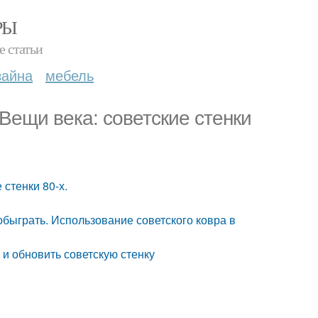
РЫ
е статьи
зайна
мебель
Вещи века: советские стенки
 стенки 80-х.
обыграть. Использование советского ковра в
 и обновить советскую стенку