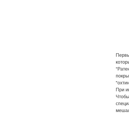
Первы
котор
"Рате
покры
"охти
При и
Чтобы
специ
мешал