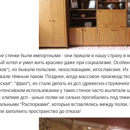
е стенки были импортными - они пришли в нашу страну в ко
ый хотел и умел жить красиво даже при социализме. Особен
нов"), но бывали польские, чехословацкие, югославские. И
вали тёмным лаком. Позднее, когда массовое производство с
нская", "фриз"), их стали делать из дсп (древесно-стружечн
нтенсивном использовании у таких стенок часто вылетали 
 хлипкие дсп - шные полки не сильно прогибались под тяже
альными "Распорками", которые вставлялись между полок. В
и заполнить пространство до отказа!