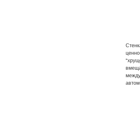
Стенк
ценно
"хрущ
вмеща
между
автом