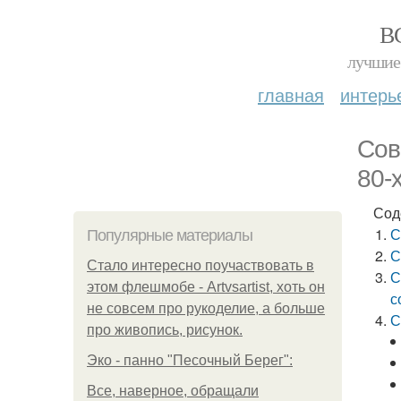
В
лучшие 
главная
интерь
Сов
80-х
Сод
С
Популярные материалы
С
Стало интересно поучаствовать в
С
этом флешмобе - Artvsartist, хоть он
с
не совсем про рукоделие, а больше
С
про живопись, рисунок.
Эко - панно "Песочный Берег":
Все, наверное, обращали