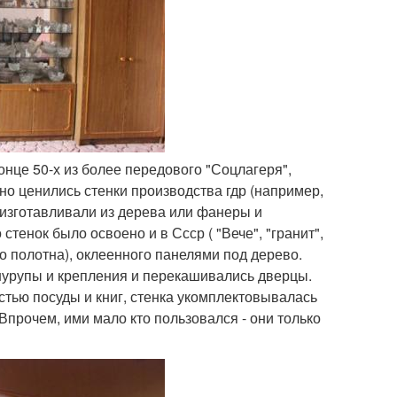
нце 50-х из более передового "Соцлагеря",
но ценились стенки производства гдр (например,
х изготавливали из дерева или фанеры и
тенок было освоено и в Ссср ( "Вече", "гранит",
ого полотна), оклеенного панелями под дерево.
шурупы и крепления и перекашивались дверцы.
стью посуды и книг, стенка укомплектовывалась
прочем, ими мало кто пользовался - они только