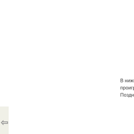
В ниж
проиг
Поздн
⇦