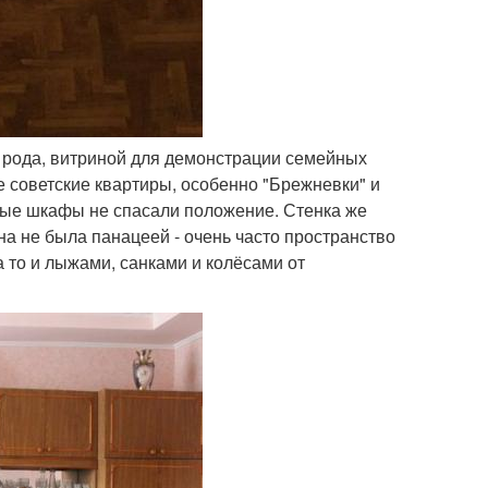
о рода, витриной для демонстрации семейных
е советские квартиры, особенно "Брежневки" и
ные шкафы не спасали положение. Стенка же
на не была панацеей - очень часто пространство
а то и лыжами, санками и колёсами от