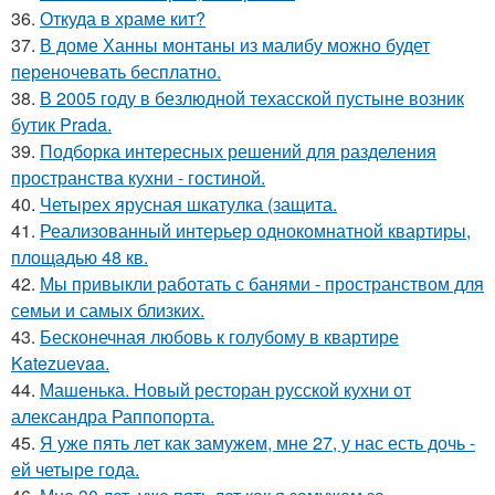
36.
Откуда в храме кит?
37.
В доме Ханны монтаны из малибу можно будет
переночевать бесплатно.
38.
В 2005 году в безлюдной техасской пустыне возник
бутик Prada.
39.
Подборка интересных решений для разделения
пространства кухни - гостиной.
40.
Четырех ярусная шкатулка (защита.
41.
Реализованный интерьер однокомнатной квартиры,
площадью 48 кв.
42.
Мы привыкли работать с банями - пространством для
семьи и самых близких.
43.
Бесконечная любовь к голубому в квартире
Katezuevaa.
44.
Машенька. Новый ресторан русской кухни от
александра Раппопорта.
45.
Я уже пять лет как замужем, мне 27, у нас есть дочь -
ей четыре года.