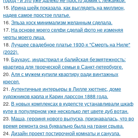
город - и это уже далеко не просто домик с лежанкой.
15.
Ирина шейк показала, как выглядеть на миллион,
надев самое простое платье.
16.
Эльза хоск минимализм желанным сделала.
17.
На основе моего селфи сделай фото не изменяя
черты моего лица.
18.
Лучшее свадебное платье 1930-х "Смерть на Ниле"
(2022).
19.
Баухаус, индастриал и балийская безмятежность:
квартира для творческой семьи в Санкт-петербурге.
20.
Аля с мужем купили квартиру ради винтажных
кресел.
21.
Аутентичные интерьеры в Лилле хюттнес, доме
художников карла и Карин ларссон 1888 года.
22.
В новых комплексах в кудепсте устанавливали шкаф
купе в популярном уже несколько лет цвете дуб вотан.
23.
Маша, героиня нового выпуска, признавалась, что во
время ремонта она буквально была на грани срыва.
24.
Дизайн проект постирочной комнаты и санузла.