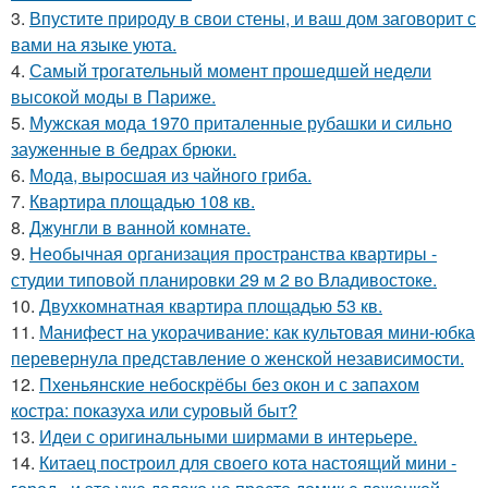
3.
Впустите природу в свои стены, и ваш дом заговорит с
вами на языке уюта.
4.
Самый трогательный момент прошедшей недели
высокой моды в Париже.
5.
Мужская мода 1970 приталенные рубашки и сильно
зауженные в бедрах брюки.
6.
Мода, выросшая из чайного гриба.
7.
Квартира площадью 108 кв.
8.
Джунгли в ванной комнате.
9.
Необычная организация пространства квартиры -
студии типовой планировки 29 м 2 во Владивостоке.
10.
Двухкомнатная квартира площадью 53 кв.
11.
Манифест на укорачивание: как культовая мини-юбка
перевернула представление о женской независимости.
12.
Пхеньянские небоскрёбы без окон и с запахом
костра: показуха или суровый быт?
13.
Идеи с оригинальными ширмами в интерьере.
14.
Китаец построил для своего кота настоящий мини -