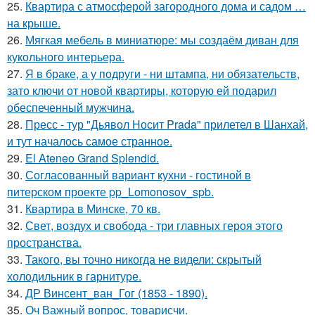
25.
Квартира с атмосферой загородного дома и садом …
на крыше.
26.
Мягкая мебель в миниатюре: мы создаём диван для
кукольного интерьера.
27.
Я в браке, а у подруги - ни штампа, ни обязательств,
зато ключи от новой квартиры, которую ей подарил
обеспеченный мужчина.
28.
Пресс - тур "Дьявол Носит Prada" прилетел в Шанхай,
и тут началось самое странное.
29.
El Ateneo Grand Splendid.
30.
Согласованный вариант кухни - гостиной в
питерском проекте pp_Lomonosov_spb.
31.
Квартира в Минске, 70 кв.
32.
Свет, воздух и свобода - три главных героя этого
пространства.
33.
Такого, вы точно никогда не видели: скрытый
холодильник в гарнитуре.
34.
ДР Винсент_ван_Гог (1853 - 1890).
35.
Оч Важный вопрос, товарисчи.