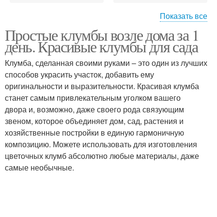
Показать все
Простые клумбы возле дома за 1
Современный дизайн
Идеи для дизайна
день. Красивые клумбы для сада
Клумба, сделанная своими руками – это один из лучших
способов украсить участок, добавить ему
оригинальности и выразительности. Красивая клумба
Дизайн с галькой
Дизайн в синих тонах
станет самым привлекательным уголком вашего
двора и, возможно, даже своего рода связующим
звеном, которое объединяет дом, сад, растения и
хозяйственные постройки в единую гармоничную
композицию. Можете использовать для изготовления
цветочных клумб абсолютно любые материалы, даже
самые необычные.