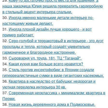
29.
Кому-то достаточно просто места для хранения, а
наша заказчица Юлия решила превратить гардеробную
в стильный акцент интерьера спальни.
30.
Иногда именно маленькие детали интерьер по-
настоящему живым делают.
31.
Иногда плохой дизайн лучше хорошего - и вот
пример работает.
32.
Серо-голубой и терракотовый в интерьере - это дуэт
прохлады и тепла, который создаёт удивительно
гармоничное и благородное настроение.
33.
Сыроварня ул. труда, 181, ТЦ "Таганай".
34.
Какая кухня вам больше всего нравится?
35.
Стиль против инсектофобии: в Японии создали
гиперреалистичные сумки в виде гигантских насекомых.
36.
Квартира в наследство от бабушки: недорогая и
уютная переделка интерьера 30 кв.
37.
Современная неоклассика + минимализм: квартира в
Перми.
38.
Новая жизнь деревянного дома в Подмосковье.