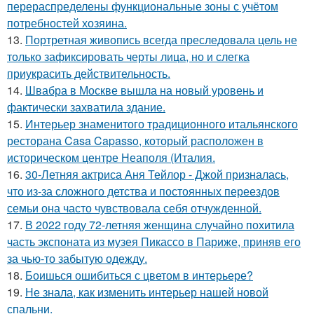
перераспределены функциональные зоны с учётом
потребностей хозяина.
13.
Портретная живопись всегда преследовала цель не
только зафиксировать черты лица, но и слегка
приукрасить действительность.
14.
Швабра в Москве вышла на новый уровень и
фактически захватила здание.
15.
Интерьер знаменитого традиционного итальянского
ресторана Casa Capasso, который расположен в
историческом центре Неаполя (Италия.
16.
30-Летняя актриса Аня Тейлор - Джой призналась,
что из-за сложного детства и постоянных переездов
семьи она часто чувствовала себя отчужденной.
17.
В 2022 году 72-летняя женщина случайно похитила
часть экспоната из музея Пикассо в Париже, приняв его
за чью-то забытую одежду.
18.
Боишься ошибиться с цветом в интерьере?
19.
Не знала, как изменить интерьер нашей новой
спальни.