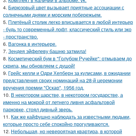
3.
Комплект в наличии в альбоме: vk.
4.
Бирюзовый цвет вызывает приятные ассоциации с
солнечными днями и морским побережьем.
5.
Плетёный столик легко вписывается в любой интерьер
- будь то современный лофт, классический стиль или эко
- пространство.
6.
Вагонка в интерьере.
7.
Зендея эйфелеву башню затмила!
8.
Косметический бум в "Голубом Ручейке": отмываем до
скрипа, мы обновляем с душой!
9.
Грейс келли и Одри Хепберн за кулисами, в ожидании
представления своих номинаций на 28-й церемонии
вручения премии "Оскар", 1956 год.
10.
В некотором царстве, в некотором государстве, а
именно на мокрой от летнего ливня асфальтовой
парковке, стоял дивный зверь.
11.
Как же кайфушно наблюдать за известными людьми,
которые просто себе спокойно прогуливаются.
12.
Небольшая, но невероятная квартира, в которой