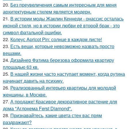
20.
Без преувеличения самым интересным для меня
архитектурным стилем является модерн.
21.
В истории моды Жаклин Кеннеди - онассис осталась
иконой стиля, но в истории любви её второй брак - это
символ фатальной ошибки.
22.
Колеус Apricot Pin: солнце в каждом листе!
23.
Есть вещи, которые невозможно назвать просто
вещами.
24.
Дизайнер Фатима березова оформила квартиру
площадью 63 кв.
25.
В нашей жизни часто наступает момент, когда рутина
начинает давить на психику.
26.
Реализованный интерьер квартиры для молодой
женщины, в Москве.
27.
А продаже! Красивое декоративное растение для
дома "Аглонема Ferst Diamond".
28.
Признавайтесь, какие цвета стен вас прям
раздражают?