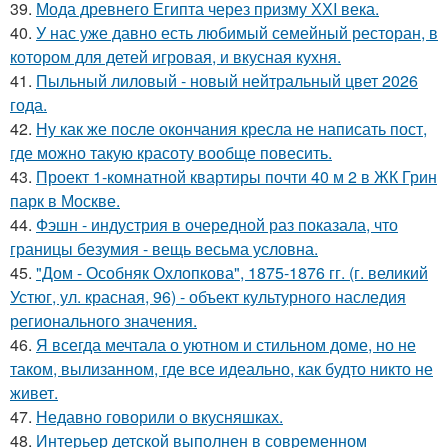
39.
Мода древнего Египта через призму ХХI века.
40.
У нас уже давно есть любимый семейный ресторан, в
котором для детей игровая, и вкусная кухня.
41.
Пыльный лиловый - новый нейтральный цвет 2026
года.
42.
Ну как же после окончания кресла не написать пост,
где можно такую красоту вообще повесить.
43.
Проект 1-комнатной квартиры почти 40 м 2 в ЖК Грин
парк в Москве.
44.
Фэшн - индустрия в очередной раз показала, что
границы безумия - вещь весьма условна.
45.
"Дом - Особняк Охлопкова", 1875-1876 гг. (г. великий
Устюг, ул. красная, 96) - объект культурного наследия
регионального значения.
46.
Я всегда мечтала о уютном и стильном доме, но не
таком, вылизанном, где все идеально, как будто никто не
живет.
47.
Недавно говорили о вкусняшках.
48.
Интерьер детской выполнен в современном