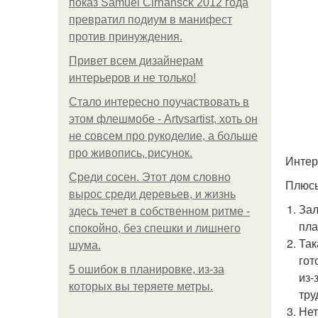
показ Samuel Cirnansck 2012 года
превратил подиум в манифест
против принуждения.
Привет всем дизайнерам
интерьеров и не только!
Стало интересно поучаствовать в
этом флешмобе - Artvsartist, хоть он
не совсем про рукоделие, а больше
про живопись, рисунок.
Интер
Среди сосен. Этот дом словно
Плюс
вырос среди деревьев, и жизнь
Зал
здесь течет в собственном ритме -
пла
спокойно, без спешки и лишнего
Так
шума.
гот
5 ошибок в планировке, из-за
из-
которых вы теряете метры.
тру
Нет