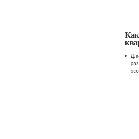
Как
ква
Для
раз
осо