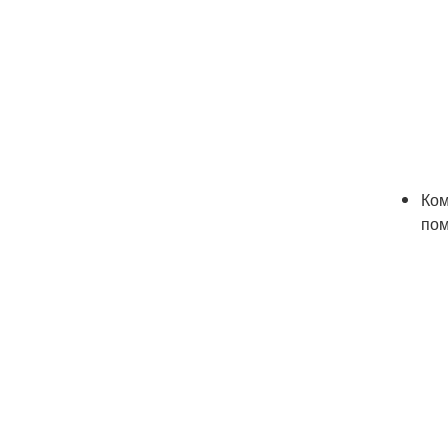
Ком
пом