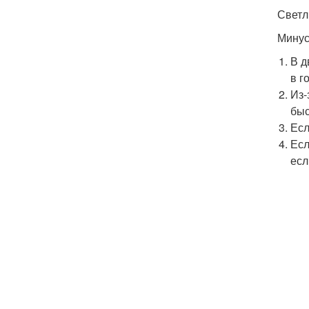
Светл
Минус
В д
в г
Из-
быс
Есл
Есл
есл