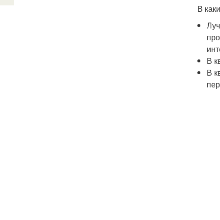
В как
Луч
про
инт
В к
В к
пер