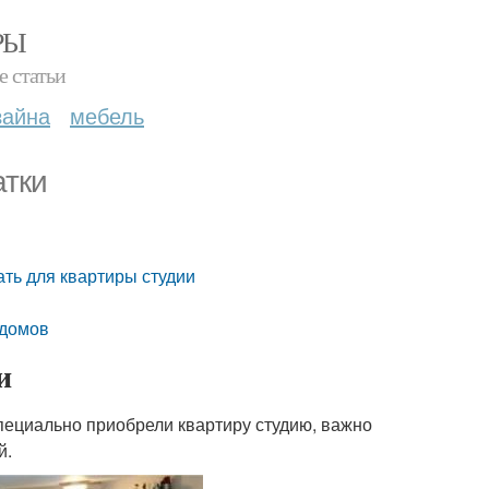
РЫ
е статьи
зайна
мебель
атки
ать для квартиры студии
 домов
и
специально приобрели квартиру студию, важно
й.