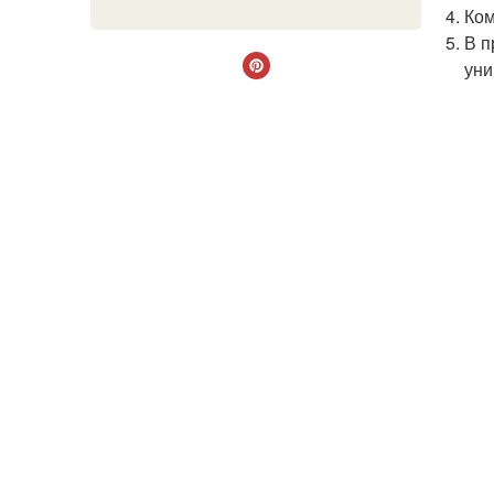
Ком
В п
уни