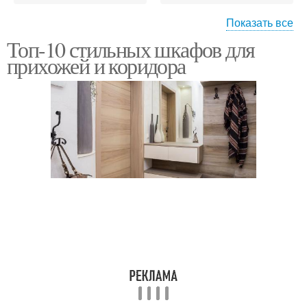
Показать все
Топ-10 стильных шкафов для
Обуви в шкафу
Зеркало для прихожей
прихожей и коридора
Прихожие для узких
Шкафы в прихожую
коридоров
Дверцы для шкафа
Неглубокие шкафы
Одежды в прихожей
Распашные шкафы