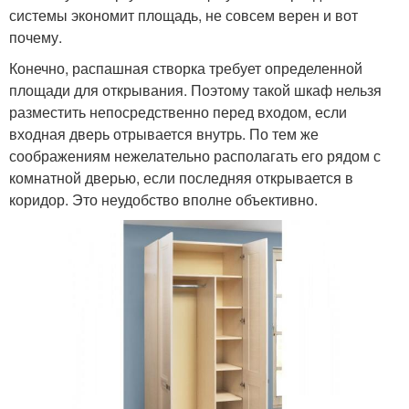
Купе для узкой
системы экономит площадь, не совсем верен и вот
Шкафы в интерьере
прихожей
почему.
Конечно, распашная створка требует определенной
площади для открывания. Поэтому такой шкаф нельзя
разместить непосредственно перед входом, если
Узкие шкафы
Купе в прихожей
входная дверь отрывается внутрь. По тем же
соображениям нежелательно располагать его рядом с
комнатной дверью, если последняя открывается в
коридор. Это неудобство вполне объективно.
Икеа для прихожей
Мебель для прихожей
Полки в прихожую
Модульные прихожие
Мебели в узкую