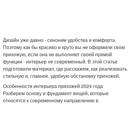
Шкаф в интерьер
Купе в прихожую
Дизайн уже давно - синоним удобства и комфорта.
Варианты для
Поэтому как бы красиво и круто вы не оформили свою
Распашной шкаф
небольшой прихожей
прихожую, если она не выполняет своей прямой
функции - интерьер не современный. В этой статье
подготовили материал, где расскажем, как реализовать
стильную и, главное, удобную обстановку прихожей.
Шкаф в прихожую
Шкаф в прихожей
Особенности интерьера прихожей 2024 года
Разберем основу и фундамент вещей, которые
относятся к современному направлению в.
Прихожая со шкафом-
Шкафа-куп в прихожую
купе