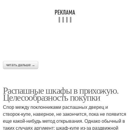
Прихожая со шкафом
Угловой шкаф
Шкаф-куп для узкой
Прихожие в коридор
прихожей
читать дальше →
Прихожая в
Узкая прихожая
современном стиле
Распашные шкафы в прихожую.
Целесообразность покупки
Шкаф-куп в прихожую
Зеркальные шкафы
Спор между поклонниками распашных дверец и
створок-купе, наверное, не закончится, пока не появится
еще какой-нибудь метод открывания. Однако обычный в
таких случаях аргумент: шкаф-купе из-за раздвижной