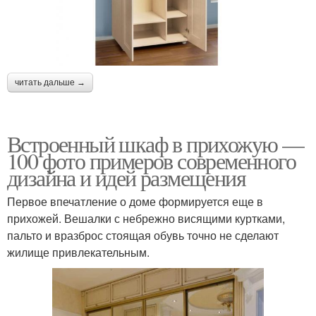
Прихожие от икеа
прихожую
Мебель для
малогабаритной
Шкаф в маленькую
читать дальше →
прихожей
Встроенный шкаф в прихожую —
100 фото примеров современного
Шкафы с зеркалом
Современные шкафы
дизайна и идей размещения
Первое впечатление о доме формируется еще в
прихожей. Вешалки с небрежно висящими куртками,
пальто и вразброс стоящая обувь точно не сделают
Современная прихожая
Мебель в прихожую
жилище привлекательным.