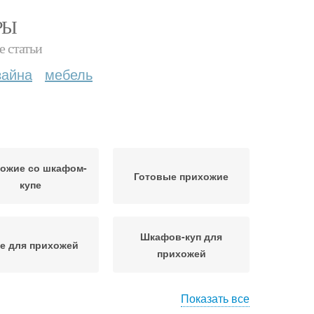
РЫ
е статьи
зайна
мебель
ожие со шкафом-
Готовые прихожие
купе
Шкафов-куп для
е для прихожей
прихожей
Показать все
ы для прихожей
Прихожие в коридор