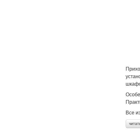
Прихо
устан
шкафо
Особе
Практ
Все из
читат