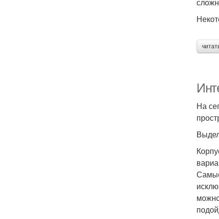
сложн
Некот
читат
Инт
На се
прост
Выдел
Корпу
вариа
Самые
исклю
можно
подой