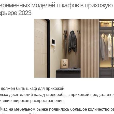
прихожей
овременных моделей шкафов в прихожую 
ерьере 2023
Купе в прихожую
Узкая прихожая
сов
рихожая с диваном
Угловая прихожая
Уг
 должен быть шкаф для прихожей
лько десятилетий назад гардеробы в прихожей представля
ившие широкое распространение.
йчас на мебельном рынке появилось большое количество р