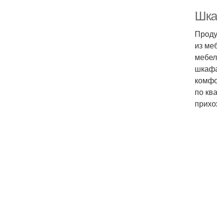
Шка
Проду
из ме
мебел
шкафа
комфо
по кв
прихо