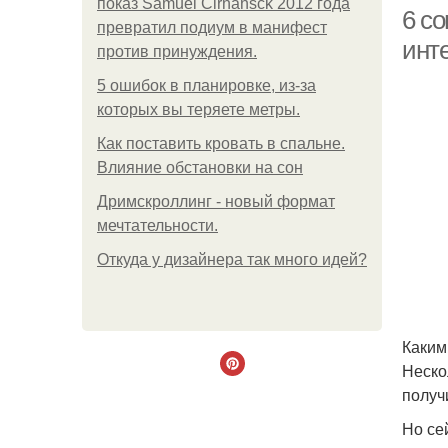
показ Samuel Cirnansck 2012 года
6 с
превратил подиум в манифест
инт
против принуждения.
5 ошибок в планировке, из-за
которых вы теряете метры.
Как поставить кровать в спальне.
Влияние обстановки на сон
П
Дримскроллинг - новый формат
мечтательности.
Откуда у дизайнера так много идей?
Каким
Неско
получ
Но се