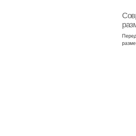
Сов
раз
Перед
разме