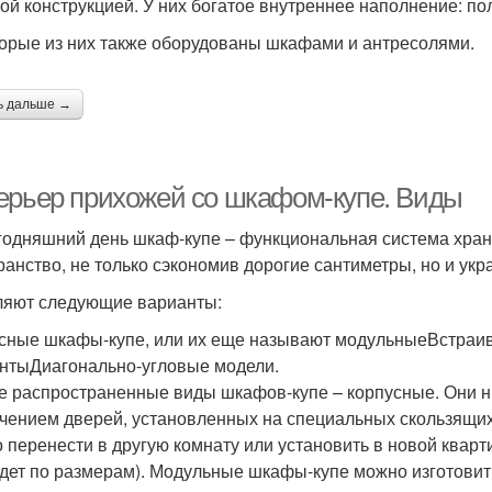
ой конструкцией. У них богатое внутреннее наполнение: пол
орые из них также оборудованы шкафами и антресолями.
ь дальше →
ерьер прихожей со шкафом-купе. Виды
годняшний день шкаф-купе – функциональная система хран
ранство, не только сэкономив дорогие сантиметры, но и укр
яют следующие варианты:
сные шкафы-купе, или их еще называют модульныеВстраи
нтыДиагонально-угловые модели.
 распространенные виды шкафов-купе – корпусные. Они ни
чением дверей, установленных на специальных скользящих 
 перенести в другую комнату или установить в новой кварт
дет по размерам). Модульные шкафы-купе можно изготовить