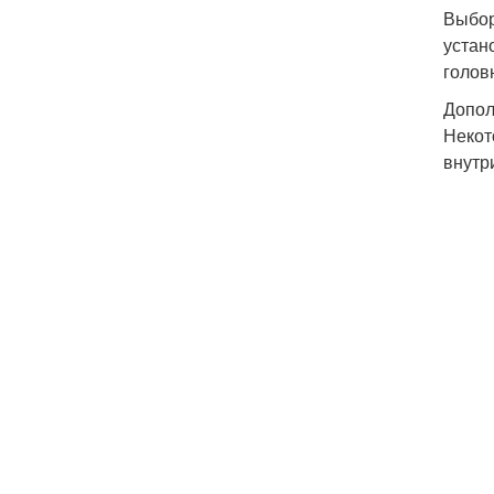
Выбор
устан
голов
Допол
Некот
внутр