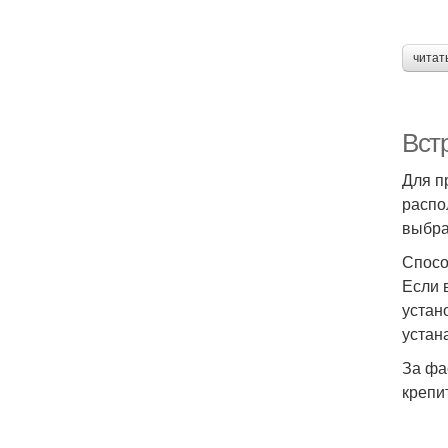
читат
Вст
Для п
распо
выбра
Спосо
Если 
устан
устан
За фа
крепи