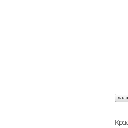
читат
Кра