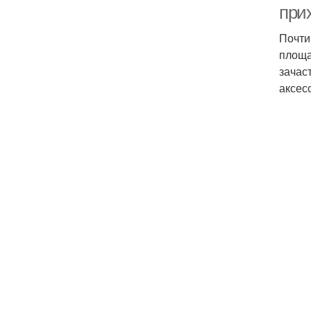
при
Почти
площа
зачас
аксес