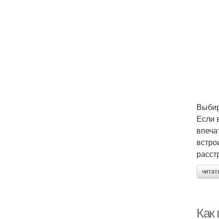
Выбир
Если 
впеча
встро
расст
читат
Как