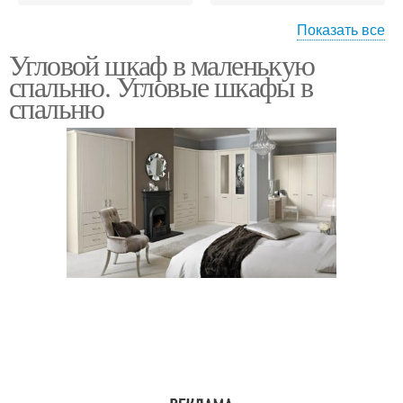
Показать все
Угловой шкаф в маленькую
Вместительный шкаф
Шкаф для маленькой
спальню. Угловые шкафы в
спальню
Маленький шкаф
Шкаф для спальни
Шкаф со стенкой
Шкаф в спальню