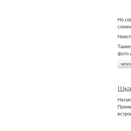
Но се
сложн
Некот
Также
фото 
читат
Шка
Несмо
Преим
встро