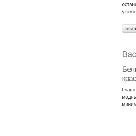
остан
укомп
читат
Вас
Бел
кра
Главн
модны
миним