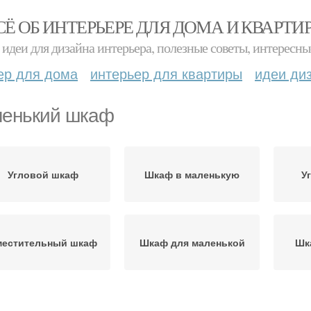
СЁ ОБ ИНТЕРЬЕРЕ ДЛЯ ДОМА И КВАРТИ
идеи для дизайна интерьера, полезные советы, интересны
ер для дома
интерьер для квартиры
идеи ди
енький шкаф
Угловой шкаф
Шкаф в маленькую
У
местительный шкаф
Шкаф для маленькой
Шк
Шкаф с кроватью
Шкаф в спальню