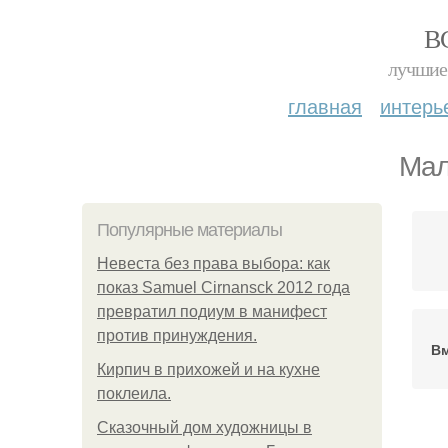
В
лучшие 
главная
интерь
Мал
Популярные материалы
Невеста без права выбора: как
показ Samuel Cirnansck 2012 года
превратил подиум в манифест
против принуждения.
В
Кирпич в прихожей и на кухне
поклеила.
Сказочный дом художницы в