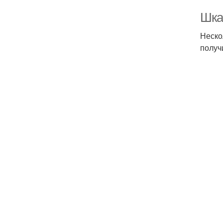
Шка
Неско
получ