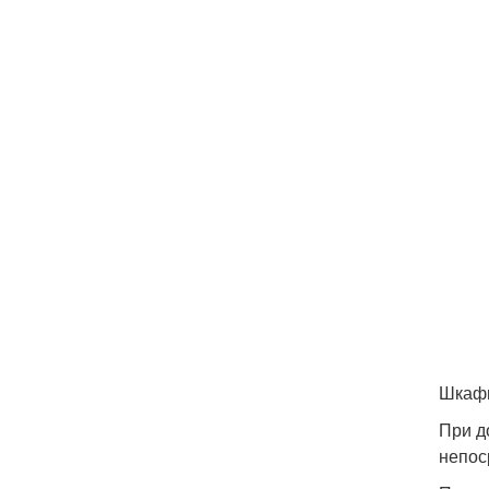
Шкафы
При д
непос