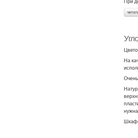
При д
читат
Угл
Цвето
На ка
испол
Очень
Натур
верхн
пласт
нужна
Шкаф-