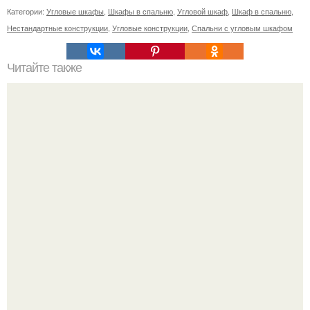
Категории:
Угловые шкафы
,
Шкафы в спальню
,
Угловой шкаф
,
Шкаф в спальню
,
Нестандартные конструкции
,
Угловые конструкции
,
Спальни с угловым шкафом
Читайте также
11 рецептов сахарной глазури, чтобы подойти творчески
к украшению печенюшек.