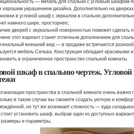
кциональность — мебель для спальни с угловым шкафом яв
и хорошим украшением дизайна. Дополнительно на дверках 
ановки в угловой шкаф с зеркалом в спальню дополнительно
нет намного шире, просторнее;
ичие дверей с зеркальной поверхностью поможет сделать п
чине этот вариант станет отличным дополнением для спал
гинальный внешний вид — в продаже встречаются разноо
ьзуется мебель Сильва. Конструкция обладает красивыми 
ановить в ограниченное пространство спальной комнаты.
овой шкаф в спальню чертеж. Угловой
тежи
рганизации пространства в спальной комнате очень важно 
только в таком случае вы сможете создать уютную и комфор
мождённой, но тут же возникает сложность — куда складыва
 стоит установить шкаф, выбрав один из доступных вариант
о размеры и параметры.