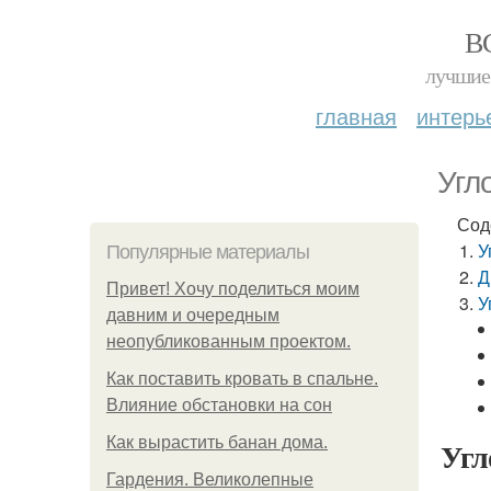
В
лучшие 
главная
интерь
Угл
Сод
У
Популярные материалы
Д
Привет! Хочу поделиться моим
У
давним и очередным
неопубликованным проектом.
Как поставить кровать в спальне.
Влияние обстановки на сон
Как вырастить банан дома.
Угл
Гардения. Великолепные