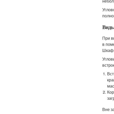
небол
Углов
полно
Виды
При в
в пом
Шкаф 
Углов
встро
Вст
кра
мас
Кор
заг
Вне з