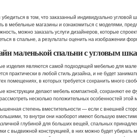
 убедиться в том, что заказанный индивидуально угловой 
ть в мебельные магазины и ознакомиться с моделями, пред
жность, можно заказать услуги дизайнеров, которые спроект
еться в спальне, а результаты оценить на изображении фор
айн маленькой спальни с угловым шка
ые изделия являются самой подходящей мебелью для малень
тся практически в любой стиль дизайна, и не будет занимат
 тех помещениях, в которых требуется сохранить много своб
ые конструкции делают мебель компактной, сохраняют ее фу
 рассмотреть несколько положительных особенностей этой 
ышенная степень вместительности — если с внешней сторон
ольшими, то внутри они наоборот имеют большую вместимо
азличной глубиной для больших вещей, спальных принадле
ки с выдвижной конструкцией, в них можно будет убирать 