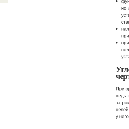
фун
но 
уст
ста
нал
при
ори
пол
уст
Угл
чер
При о
ведь 
загро
целей
у нег