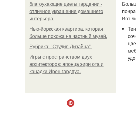
Больш
благоухающие цветы гардении -
понра
отличное украшение домашнего
Вот л
интерьера.
Тен
Нью-йоркская квартира, которая
соч
больше похожа на частный музей.
цве
Рубрика: "Студия Дизайна".
меб
Игры с пространством двух
удо
архитекторов: японца эири ота и
канадки Ирен гардпуа.