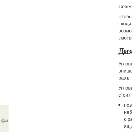
Совет
Чтобы
сходи
возмо
смотр
Диз
Углов
впише
раз в
Углов
стоит
пов
неб
⇦
с р
ящи