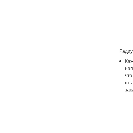
Радиу
Каж
нап
что
шта
зак