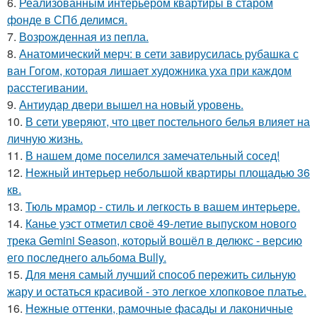
6.
Реализованным интерьером квартиры в старом
фонде в СПб делимся.
7.
Возрожденная из пепла.
8.
Анатомический мерч: в сети завирусилась рубашка с
ван Гогом, которая лишает художника уха при каждом
расстегивании.
9.
Антиудар двери вышел на новый уровень.
10.
В сети уверяют, что цвет постельного белья влияет на
личную жизнь.
11.
В нашем доме поселился замечательный сосед!
12.
Нежный интерьер небольшой квартиры площадью 36
кв.
13.
Тюль мрамор - стиль и лeгкость в вашем интерьере.
14.
Канье уэст отметил своё 49-летие выпуском нового
трека Gemini Season, который вошёл в делюкс - версию
его последнего альбома Bully.
15.
Для меня самый лучший способ пережить сильную
жару и остаться красивой - это легкое хлопковое платье.
16.
Нежные оттенки, рамочные фасады и лаконичные