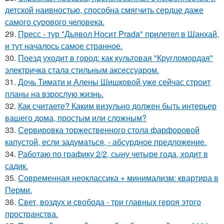
детской наивностью, способна смягчить сердце даже
самого сурового человека.
29.
Пресс - тур "Дьявол Носит Prada" прилетел в Шанхай,
и тут началось самое странное.
30.
Поезд уходит в город: как культовая "Кругломордая"
электричка стала стильным аксессуаром.
31.
Дочь Тимати и Алены Шишковой уже сейчас строит
планы на взрослую жизнь.
32.
Как считаете? Каким визульно должен быть интерьер
вашего дома, простым или сложным?
33.
Сервировка торжественного стола фарфоровой
капустой, если задуматься, - абсурдное предложение.
34.
Работаю по графику 2/2, сыну четыре года, ходит в
садик.
35.
Современная неоклассика + минимализм: квартира в
Перми.
36.
Свет, воздух и свобода - три главных героя этого
пространства.