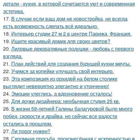
детали - кухня, в которой сочетаются уют и современная
эстетика.
17.
В случае если ваш дом не новостройка, не всегда
есть возможность сделать всё идеально.
18.
Интерьер студии 27 м 2 в центре Парижа, Франция.
19.
Ищите красивый домик для своих цветов?
20.
Лиловые декоративные подушки - любовь с первого
взгляда.
21.
План действий для создания будущей кухни мечты.
22.
Учимся за копейки улучшать свой интерьер.
23.
Эта композиция из орхидей на белом столике
выглядит невероятно элегантно и утонченно!
24.
Эмоции улеглись, а вдохновение осталось!
25.
Для дочки дизайнера: необычная студия 25 кв.
26.
В жизни 59-летней Галины балагуровой было много
побед, скорости и драйва, но сейчас все радости
остались в прошлом.
27.
Ли порог нужен?
28.
Скромная просьба, произнесённая с искренностью и