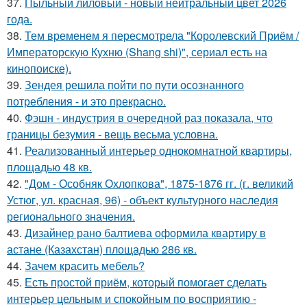
37.
Пыльный лиловый - новый нейтральный цвет 2026
года.
38.
Тем временем я пересмотрела "Королевский Приём /
Императорскую Кухню (Shang shi)", сериал есть на
кинопоиске).
39.
Зендея решила пойти по пути осознанного
потребления - и это прекрасно.
40.
Фэшн - индустрия в очередной раз показала, что
границы безумия - вещь весьма условна.
41.
Реализованный интерьер однокомнатной квартиры,
площадью 48 кв.
42.
"Дом - Особняк Охлопкова", 1875-1876 гг. (г. великий
Устюг, ул. красная, 96) - объект культурного наследия
регионального значения.
43.
Дизайнер рано балтиева оформила квартиру в
астане (Казахстан) площадью 286 кв.
44.
Зачем красить мебель?
45.
Есть простой приём, который помогает сделать
интерьер цельным и спокойным по восприятию -