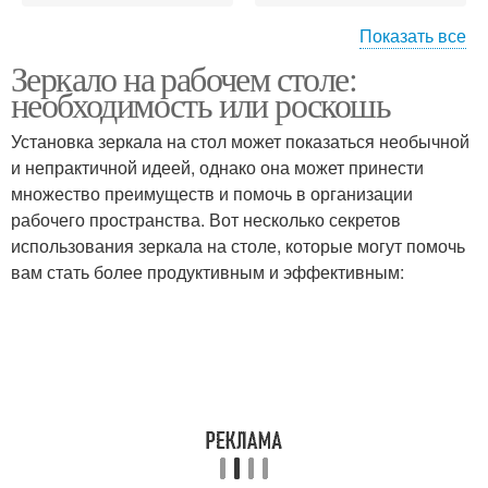
Показать все
Зеркало на рабочем столе:
Зеркала для рабочего
Игровая зона
необходимость или роскошь
Установка зеркала на стол может показаться необычной
и непрактичной идеей, однако она может принести
Освещение в рабочей
множество преимуществ и помочь в организации
Зона из подоконника
зоне
рабочего пространства. Вот несколько секретов
использования зеркала на столе, которые могут помочь
вам стать более продуктивным и эффективным:
Требования к рабочему
Рабочий место
Помещения с рабочим
Рабочий зона