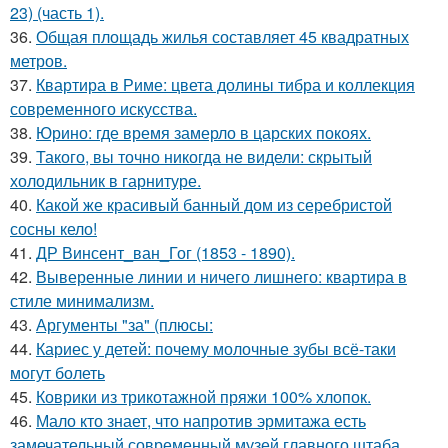
23) (часть 1).
36.
Общая площадь жилья составляет 45 квадратных
метров.
37.
Квартира в Риме: цвета долины тибра и коллекция
современного искусства.
38.
Юрино: где время замерло в царских покоях.
39.
Такого, вы точно никогда не видели: скрытый
холодильник в гарнитуре.
40.
Какой же красивый банный дом из серебристой
сосны кело!
41.
ДР Винсент_ван_Гог (1853 - 1890).
42.
Выверенные линии и ничего лишнего: квартира в
стиле минимализм.
43.
Аргументы "за" (плюсы:
44.
Кариес у детей: почему молочные зубы всё-таки
могут болеть
45.
Коврики из трикотажной пряжи 100% хлопок.
46.
Мало кто знает, что напротив эрмитажа есть
замечательный современный музей главного штаба.