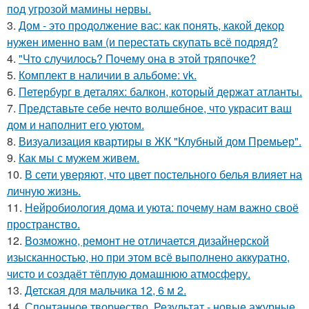
под угрозой мамины нервы.
3.
Дом - это продолжение вас: как понять, какой декор
нужен именно вам (и перестать скупать всё подряд?
4.
"Что случилось? Почему она в этой тряпочке?
5.
Комплект в наличии в альбоме: vk.
6.
Петербург в деталях: балкон, который держат атланты.
7.
Представьте себе нечто волшебное, что украсит ваш
дом и наполнит его уютом.
8.
Визуализация квартиры в ЖК "Клубный дом Премьер".
9.
Как мы с мужем живем.
10.
В сети уверяют, что цвет постельного белья влияет на
личную жизнь.
11.
Нейробиология дома и уюта: почему нам важно своё
пространство.
12.
Возможно, ремонт не отличается дизайнерской
изысканностью, но при этом всё выполнено аккуратно,
чисто и создаёт тёплую домашнюю атмосферу.
13.
Детская для мальчика 12, 6 м 2.
14.
Спонтанное творчество. Результат - новые ажурные