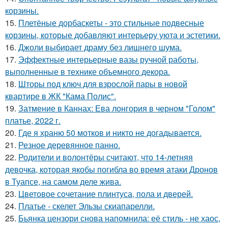
корзины.
15.
Плетёные дорбаскеты - это стильные подвесные
корзины, которые добавляют интерьеру уюта и эстетики.
16.
Джоли выбирает драму без лишнего шума.
17.
Эффектные интерьерные вазы ручной работы,
выполненные в технике объемного декора.
18.
Шторы под ключ для взрослой пары в новой
квартире в ЖК "Кама Полис".
19.
Затмение в Каннах: Ева лонгория в черном "Голом"
платье, 2022 г.
20.
Где я храню 50 мотков и никто не догадывается.
21.
Резное деревянное панно.
22.
Родители и волонтёры считают, что 14-летняя
девочка, которая якобы погибла во время атаки Дронов
в Туапсе, на самом деле жива.
23.
Цветовое сoчетание плинтуса, пола и дверей.
24.
Платье - скелет Эльзы скиапарелли.
25.
Бьянка цензори снова напомнила: её стиль - не хаос,