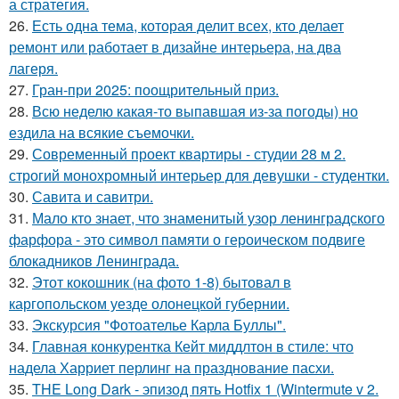
а стратегия.
26.
Есть одна тема, которая делит всех, кто делает
ремонт или работает в дизайне интерьера, на два
лагеря.
27.
Гран-при 2025: поощрительный приз.
28.
Всю неделю какая-то выпавшая из-за погоды) но
ездила на всякие съемочки.
29.
Современный проект квартиры - студии 28 м 2.
строгий монохромный интерьер для девушки - студентки.
30.
Савита и савитри.
31.
Мало кто знает, что знаменитый узор ленинградского
фарфора - это символ памяти о героическом подвиге
блокадников Ленинграда.
32.
Этот кокошник (на фото 1-8) бытовал в
каргопольском уезде олонецкой губернии.
33.
Экскурсия "Фотоателье Карла Буллы".
34.
Главная конкурентка Кейт миддлтон в стиле: что
надела Харриет перлинг на празднование пасхи.
35.
THE Long Dark - эпизод пять Hotfix 1 (Wintermute v 2.