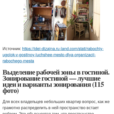
Источник:
https://idei-dizajna.ru-land.com/stati/rabochiy-
ugolok-v-gostinoy-luchshee-mesto-dlya-organizacii-
rabochego-mesta
Выделение рабочей зоны в гостиной.
Зонирование гостиной — лучшие
идеи и варианты зонирования (115
фото)
Для всех владельцев небольших квартир вопрос, как же
грамотно распределить в ней пространство встает
ребром. Это объясняется тем, что пространство