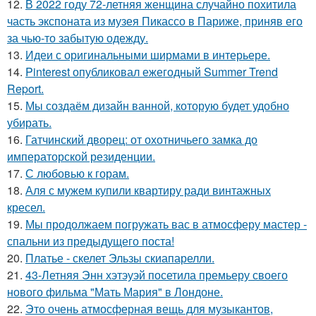
12.
В 2022 году 72-летняя женщина случайно похитила
часть экспоната из музея Пикассо в Париже, приняв его
за чью-то забытую одежду.
13.
Идеи с оригинальными ширмами в интерьере.
14.
Pinterest опубликовал ежегодный Summer Trend
Report.
15.
Мы создаём дизайн ванной, которую будет удобно
убирать.
16.
Гатчинский дворец: от охотничьего замка до
императорской резиденции.
17.
С любовью к горам.
18.
Аля с мужем купили квартиру ради винтажных
кресел.
19.
Мы продолжаем погружать вас в атмосферу мастер -
спальни из предыдущего поста!
20.
Платье - скелет Эльзы скиапарелли.
21.
43-Летняя Энн хэтэуэй посетила премьеру своего
нового фильма "Мать Мария" в Лондоне.
22.
Это очень атмосферная вещь для музыкантов,