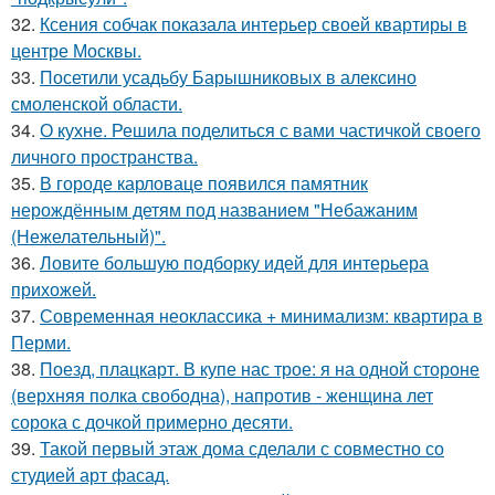
32.
Ксения собчак показала интерьер своей квартиры в
центре Москвы.
33.
Посетили усадьбу Барышниковых в алексино
смоленской области.
34.
О кухне. Решила поделиться с вами частичкой своего
личного пространства.
35.
В городе карловаце появился памятник
нерождённым детям под названием "Небажаним
(Нежелательный)".
36.
Ловите большую подборку идей для интерьера
прихожей.
37.
Современная неоклассика + минимализм: квартира в
Перми.
38.
Поезд, плацкарт. В купе нас трое: я на одной стороне
(верхняя полка свободна), напротив - женщина лет
сорока с дочкой примерно десяти.
39.
Такой первый этаж дома сделали с совместно со
студией арт фасад.