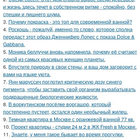
и жизнь здесь течет в собственном ритме - спокойно, без
спешки и лишнего шума.
3.
Почему покраска - это топ для современной ванной?
4.
Роскошь - пожалуй, именно то слово, которое сполна
передаст этот образ Дженнифер Лопес с показа Dolce &
Gabbana.
5.
Моника беллуччи вновь напомнила, почему её считают
одной из самых красивых женщин планеты.
6.
Впустите природу в свои стены, и ваш дом заговорит с
вами на языке уюта.
7.
Янн маруссич поглотил критическую дозу синего
пигмента, чтобы заставить свой организм вырабатывать
подкрашенные биологические жидкости.
8.
В воркутинском посёлке воргашор, который
постепенно пустеет, остался один необычный жилец.
9.
Темная квартира в Москве с оранжевой ванной 77 кв.
10.
Проект квартиры - студии 24 м 2 в ЖК Fresh в Москве.
11.
Знаете, у меня такое бывает во время прогулки.