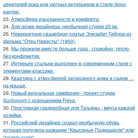
ценителей рока или уютных интерьеров в стиле бохо/
кантри.
23.
Атмосфера изысканности и комфорта.
24.
Для дочки дизайнера: необычная студия 25 кв.
25.
Невероятное свадебное платье Элизабет Тейлор из
фильма "Отец Невесты" (1950).
26.
Мы прожили вместе больше года - спокойно, тепло,
без конфликтов.
27.
Интерьер спальни выполнен в современном стиле с
элементами классики.
28.
Квартира с атмосферой загородного дома и садом …
на крыше.
29.
Новый визуальная симфония - проект студии
Suninroom с освещением Freya.
30.
Просторная гардеробная для Татьяны - мечта каждой
хозяйки.
31.
Российский дизайнер создал необычную обувь,
которая получила название "Крысиные Подкрадули" или
"подкрысули".