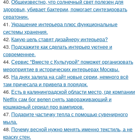
40.
Общеизвестно, что солнечный свет полезен для
здоровья, убивает бактерии, помогает синтезировать
сератонин.
41.
Украшение интерьера плюс функциональные
системы хранения.
42.
Какую цель ставят дизайнеру интерьера?
43.
Подскажите как сделать интерьер уютнее и
современнее.
44.
Сервис "Вместе с Культурой" поможет организовать
мероприятие в исторических интерьерах Москвы.
45.
На днях залила на сайт новые серии, немного всё
там причесала и привела в порядок.
46.
Есть в калининградской области место, где компании
Netflix сам бог велел снять завораживающий и
кошмарный сериал про вампиров.
47.
Подарите частичку тепла с помощью сувенирного
мыла.
48.
Почему весной нужно менять именно текстиль, а не
краску стен.