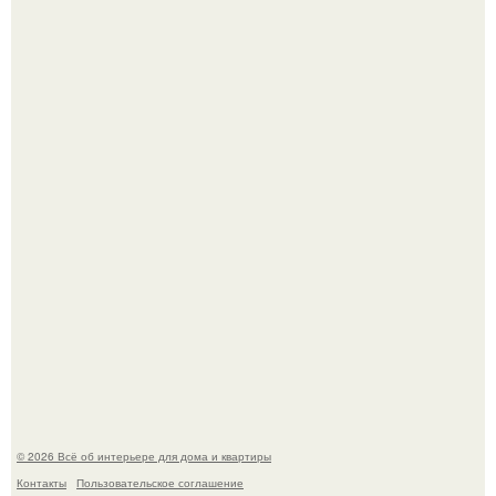
Среди сосен. Этот дом словно вырос среди деревьев, и
жизнь здесь течет в собственном ритме - спокойно, без
спешки и лишнего шума.
Откуда у дизайнера так много идей?
© 2026 Всё об интерьере для дома и квартиры
Контакты
Пользовательское соглашение