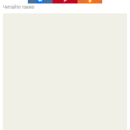
Читайте также
Green Loft. Дизайнеры: Мария летникова, Евгений
барболин.
Разноцветная керамическая плитка как украшение