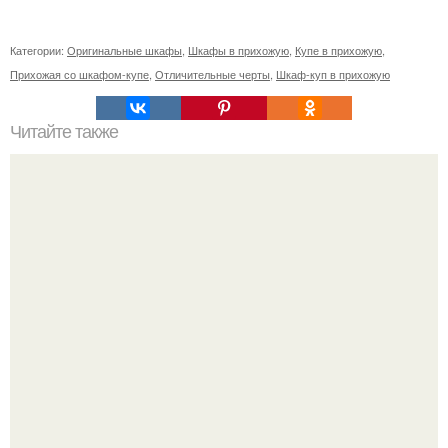
Категории:
Оригинальные шкафы
,
Шкафы в прихожую
,
Купе в прихожую
,
Прихожая со шкафом-купе
,
Отличительные черты
,
Шкаф-куп в прихожую
Читайте также
Советские мебельные стенки названия. Вещи века:
советские стенки 80-х.