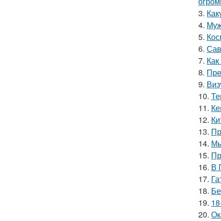
огром
3.
Как
4.
Муж
5.
Кос
6.
Сав
7.
Как
8.
Пре
9.
Виз
10.
Те
11.
Ке
12.
Ки
13.
Пр
14.
Мы
15.
Пр
16.
В 
17.
Га
18.
Бе
19.
18
20.
Ок