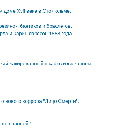
 доме Xvii века в Стокгольме.
резинок, бантиков и браслетов.
ла и Карин ларссон 1888 года.
.
тский лакированный шкаф в изысканном
о нового хоррора "Лицо Смерти".
лько в ванной?