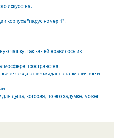
го искусства.
и корпуса "парус номер 1".
ую чашку, так как ей нравилось их
 атмосфере пространства.
ерьере создают неожиданно гармоничное и
ми.
для душа, которая, по его задумке, может