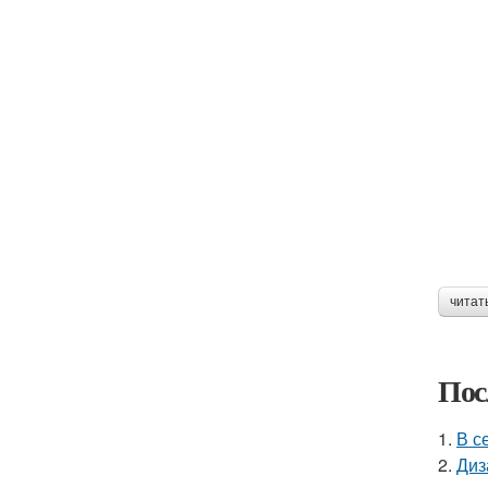
читат
Пос
1.
В с
2.
Диз