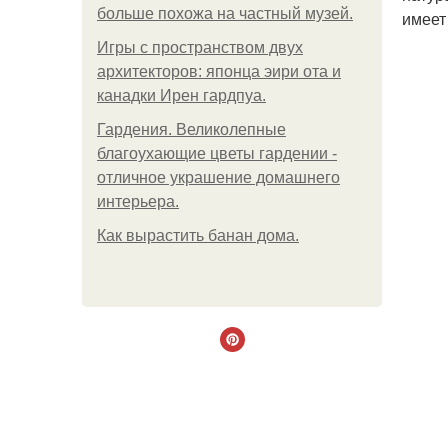
больше похожа на частный музей.
имеет
Игры с пространством двух
архитекторов: японца эири ота и
канадки Ирен гардпуа.
Гардения. Великолепные
благоухающие цветы гардении -
отличное украшение домашнего
интерьера.
Как вырастить банан дома.