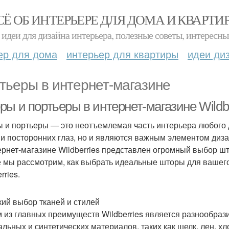
СЁ ОБ ИНТЕРЬЕРЕ ДЛЯ ДОМА И КВАРТИ
идеи для дизайна интерьера, полезные советы, интересны
ер для дома
интерьер для квартиры
идеи ди
тьеры в интернет-магазине
ы и портьеры в интернет-магазине Wildbe
 и портьеры — это неотъемлемая часть интерьера любого 
 и посторонних глаз, но и являются важным элементом ди
ернет-магазине Wildberries представлен огромный выбор шт
е мы рассмотрим, как выбрать идеальные шторы для вашег
rries.
ий выбор тканей и стилей
 из главных преимуществ Wildberries является разнообрази
альных и синтетических материалов, таких как шелк, лен, хл