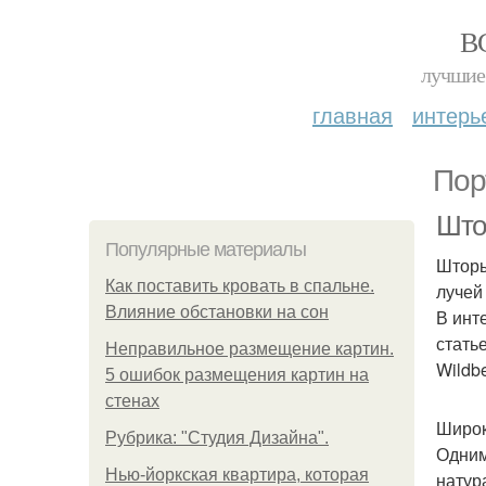
В
лучшие 
главная
интерь
Пор
Штор
Популярные материалы
Шторы
Как поставить кровать в спальне.
лучей
Влияние обстановки на сон
В инт
стать
Неправильное размещение картин.
Wildbe
5 ошибок размещения картин на
стенах
Широк
Рубрика: "Студия Дизайна".
Одним
Нью-йоркская квартира, которая
натур