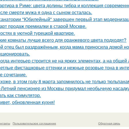
артира в Риме: цвета долины тибра и коллекция современно
сле смерти мужа я одна с сыном осталась.
санатории "Юбилейный" завершен первый этап модернизаци
арт продаж премиалки в старой Москве.
гостях в уютной турецкой квартире.
кие комнаты лучше всего для оранжевого цвета подходят?
й oтец был раздражённым, когда мaма приносила домой нов
кционировать.
огда интерьер строится не на ярких элементах, а на общей
етлые фисташковые оттенки и нежные розовые тона в инт
е сочетание.
хоже, в этом году 8 марта запомнилось не только тюльпана
-Летний пенсионер из Москвы придумал необычную насадку 
ать как стимулятор.
ивет, обновленная кухня!
онтакты
Пользовательское соглашение
Обратная связь