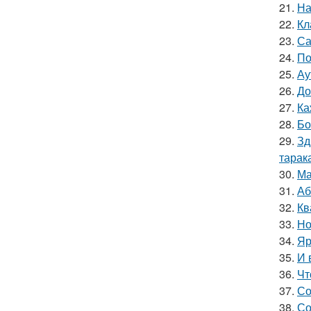
21.
На
22.
Кл
23.
Са
24.
По
25.
Ау
26.
До
27.
Ка
28.
Бо
29.
Зд
тарак
30.
Ма
31.
Аб
32.
Кв
33.
Но
34.
Яр
35.
И 
36.
Чт
37.
Со
38.
Со