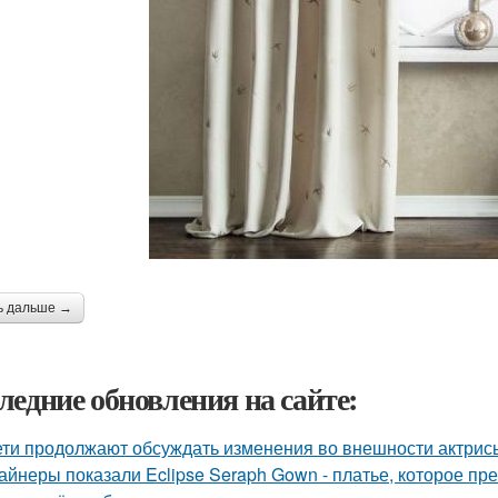
ь дальше →
ледние обновления на сайте:
ети продолжают обсуждать изменения во внешности актрис
айнеры показали Eclipse Seraph Gown - платье, которое пр