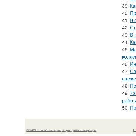
39.
Кв
40.
По
41.
В 
42.
Ст
43.
В 
44.
Ка
45.
Мо
колле
46.
Ин
47.
Св
свеже
48.
По
49.
72
работ
50.
Пр
© 2026 Всё об интерьере для дома и квартиры
К