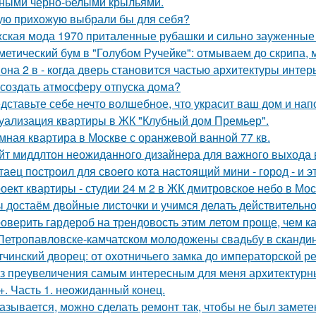
ными чёрно-белыми крыльями.
ую прихожую выбрали бы для себя?
ская мода 1970 приталенные рубашки и сильно зауженные 
метический бум в "Голубом Ручейке": отмываем до скрипа,
она 2 в - когда дверь становится частью архитектуры интер
 создать атмосферу отпуска дома?
дставьте себе нечто волшебное, что украсит ваш дом и нап
уализация квартиры в ЖК "Клубный дом Премьер".
мная квартира в Москве с оранжевой ванной 77 кв.
йт миддлтон неожиданного дизайнера для важного выхода
таец построил для своего кота настоящий мини - город - и э
оект квартиры - студии 24 м 2 в ЖК дмитровское небо в Мос
 достаём двойные листочки и учимся делать действительно
оверить гардероб на трендовость этим летом проще, чем ка
Петропавловске-камчатском молодожены свадьбу в скандин
тчинский дворец: от охотничьего замка до императорской р
з преувеличения самым интересным для меня архитектурн
+. Часть 1. неожиданный конец.
азывается, можно сделать ремонт так, чтобы не был замете