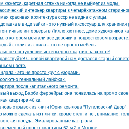
м кажется, каретная стяжка никогда не выйдет из моды.
ассический интерьер квартиры в четырёхэтажном старинном
мая красивая архитектура ссср не видна с улицы.
дставка в виде зайки - это нужный аксессуар для хранения 
тентичные интерьеры в Лилле хюттнес, доме художников кар
м, о котором мечтали все девочки в подростковом возрасте
ждый столик из спила - это не просто мебель.
льшое поступление интерьерных картин на холсте!
равствуйте! С новой квартирой нам достался старый сове
аньем цвете.
ндала - это не просто круг с узорами.
солютно гениальный лайфхак.
артира после капитального ремонта.
вый выход Барби феррейры: она появилась на промо своег
кая квартира 48 кв.
вновь отрывок из книги Юрия крылова "Путиловский Двор".
о можно сделать из плитки, кроме стен, и не , внимание, то
ветская посуда. Эмалированные кастрюли.
временный проект квартиры 62 м 2 в Москве.