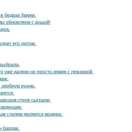
в бедрах брюки.
 мы обновляем с душой!
ьера.
олнит его уютом.
 выбрала.
то уже далеко не просто домик с лежанкой.
кве.
 удобную кухню.
жется.
авском стиле сыграли.
езиденции.
ым стилем является модерн.
н бардак.