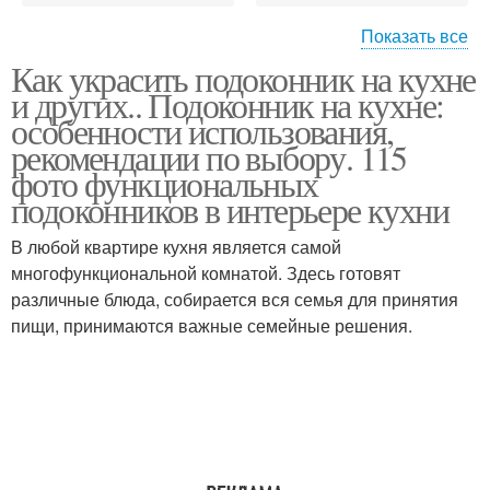
Показать все
Как украсить подоконник на кухне
Огородик на
Игрушка на
и других.. Подоконник на кухне:
подоконнике
подоконнике
особенности использования,
рекомендации по выбору. 115
фото функциональных
Подоконник с мастер-
Подоконник к
подоконников в интерьере кухни
классами
праздникам
В любой квартире кухня является самой
многофункциональной комнатой. Здесь готовят
различные блюда, собирается вся семья для принятия
Подоконник к новому
Нарядный подоконник
пищи, принимаются важные семейные решения.
году
Подоконник на
Пасхальный
хэллоуин
подоконник