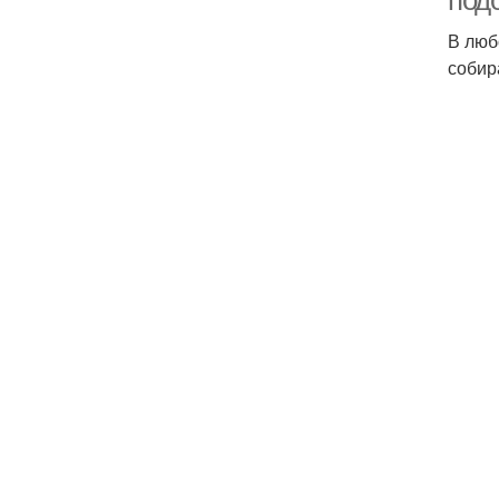
под
В люб
собир