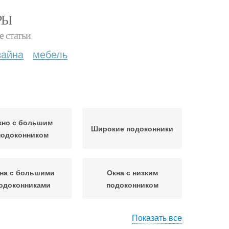
РЫ
е статьи
зайна
мебель
кно с большим
Широкие подоконники
подоконником
на с большими
Окна с низким
одоконниками
подоконником
Показать все