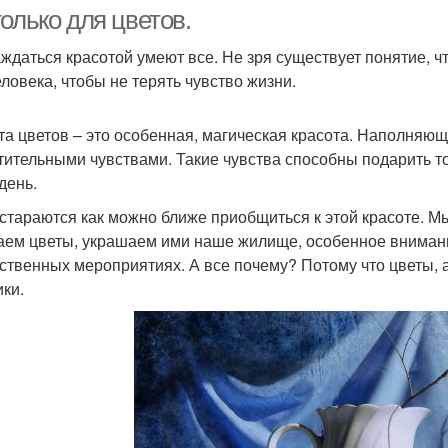
подоконником
олько для цветов.
ждаться красотой умеют все. Не зря существует понятие, чт
еловека, чтобы не терять чувство жизни.
та цветов – это особенная, магическая красота. Наполняю
тительными чувствами. Такие чувства способны подарить то
день.
стараются как можно ближе приобщиться к этой красоте. М
аем цветы, украшаем ими наше жилище, особенное внимани
ственных мероприятиях. А все почему? Потому что цветы, а
ики.