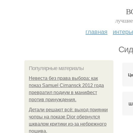
В
лучшие 
главная
интерь
Сид
Популярные материалы
Цв
Невеста без права выбора: как
показ Samuel Cirnansck 2012 года
превратил подиум в манифест
против принуждения.
Ш
Детали решают всё: выход приянки
чопры на показе Dior обернулся
шквалом критики из-за небрежного
пошива.