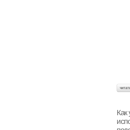
читат
Как 
исп