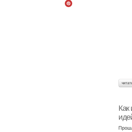
читат
Как 
иде
Прошл