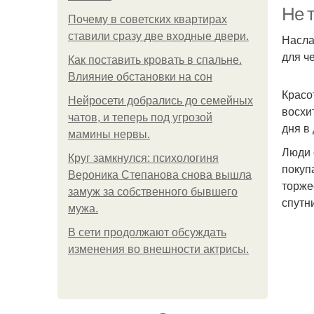
Не т
Почему в советских квартирах
ставили сразу две входные двери.
Насла
для ч
Как поставить кровать в спальне.
Влияние обстановки на сон
Красо
Нейросети добрались до семейных
восхи
чатов, и теперь под угрозой
дня в 
мамины нервы.
Люди 
Круг замкнулся: психологиня
покуп
Вероника Степанова снова вышла
торже
замуж за собственного бывшего
спутн
мужа.
В сети продолжают обсуждать
изменения во внешности актрисы.