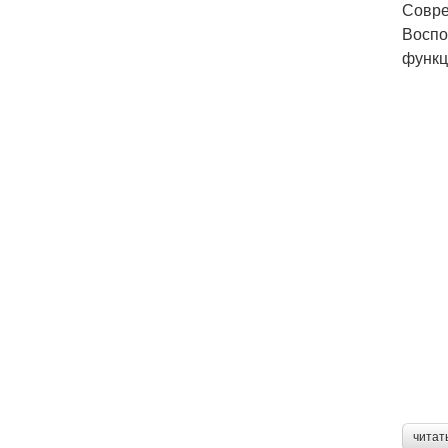
Совре
Воспо
функц
читат