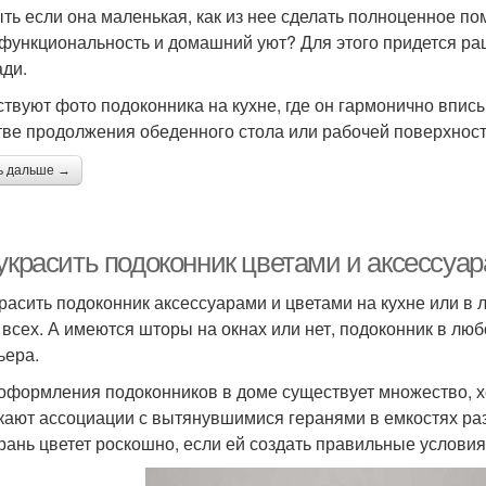
ыть если она маленькая, как из нее сделать полноценное п
функциональность и домашний уют? Для этого придется ра
ди.
твуют фото подоконника на кухне, где он гармонично вписы
тве продолжения обеденного стола или рабочей поверхност
ь дальше →
украсить подоконник цветами и аксессуар
красить подоконник аксессуарами и цветами на кухне или в 
у всех. А имеются шторы на окнах или нет, подоконник в лю
ьера.
оформления подоконников в доме существует множество, хо
кают ассоциации с вытянувшимися геранями в емкостях раз
ерань цветет роскошно, если ей создать правильные условия