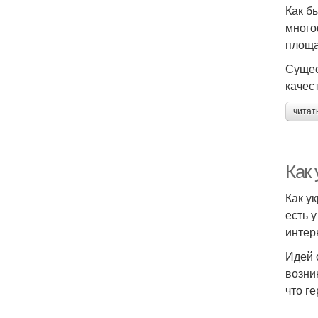
Как б
много
площа
Сущес
качес
читат
Как 
Как у
есть 
интер
Идей 
возни
что г