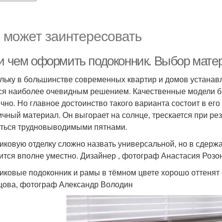
 может заинтересовать
 и чем оформить подоконник. Выбор мате
льку в большинстве современных квартир и домов устанав
ся наиболее очевидным решением. Качественные модели б
ично. Но главное достоинство такого варианта состоит в ег
ичный материал. Он выгорает на солнце, трескается при ре
ться трудновыводимыми пятнами.
иковую отделку сложно назвать универсальной, но в сдер
ится вполне уместно. Дизайнер , фотограф Анастасия Розо
иковые подоконник и рамы в тёмном цвете хорошо оттенят 
цова, фотограф Александр Володин