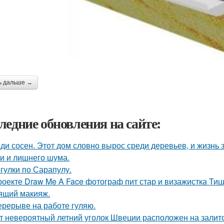
ь дальше →
ледние обновления на сайте:
ди сосен. Этот дом словно вырос среди деревьев, и жизнь з
и и лишнего шума.
гулки по Сарапулу.
роекте Draw Me A Face фотограф пит стар и визажистка Ти
ящий макияж.
ерерыве на работе гуляю.
т невероятный летний уголок Швеции расположен на залито