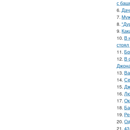
с баш
6.
Дач
7.
Муж
8.
"Ду
9.
Как
10.
В 
стоял
11.
Бр
12.
В 
Джона
13.
Ва
14.
Се
15.
Дж
16.
Лю
17.
Ок
18.
Ба
19.
Ре
20.
Од
21.
43