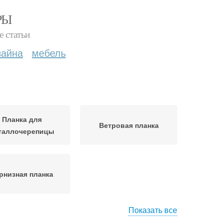
РЫ
е статьи
зайна
мебель
Планка для
Ветровая планка
таллочерепицы
рнизная планка
Показать все