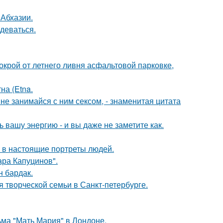
 Абхазии.
деваться.
окрой от летнего ливня асфальтовой парковке,
на (Etna.
а не занимайся с ним сексом, - знаменитая цитата
вашу энергию - и вы даже не заметите как.
 в настоящие портреты людей.
ра Капуцинов".
н бардак.
я творческой семьи в Санкт-петербурге.
ьма "Мать Мария" в Лондоне.