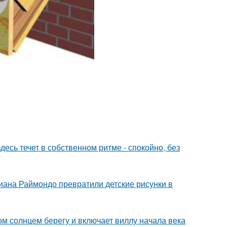
десь течет в собственном ритме - спокойно, без
циана Раймондо превратили детские рисунки в
м солнцем берегу и включает виллу начала века