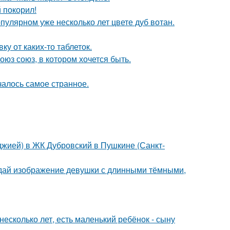
 покорил!
пулярном уже несколько лет цвете дуб вотан.
у от каких-то таблеток.
оюз союз, в котором хочется быть.
ачалось самое странное.
лоджией) в ЖК Дубровский в Пушкине (Санкт-
здай изображение девушки с длинными тёмными,
есколько лет, есть маленький ребёнок - сыну