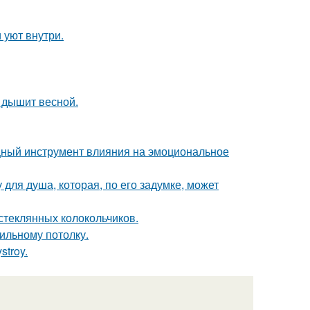
 уют внутри.
 дышит весной.
мощный инструмент влияния на эмоциональное
для душа, которая, по его задумке, может
 стеклянных колокольчиков.
вильному потолку.
troy.