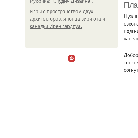
Рубрика: "Студия Дизайна".
План
Игры с пространством двух
Нужны
архитекторов: японца эири ота и
сэкон
канадки Ирен гардпуа.
подгн
капел
Добор
тонко
согну