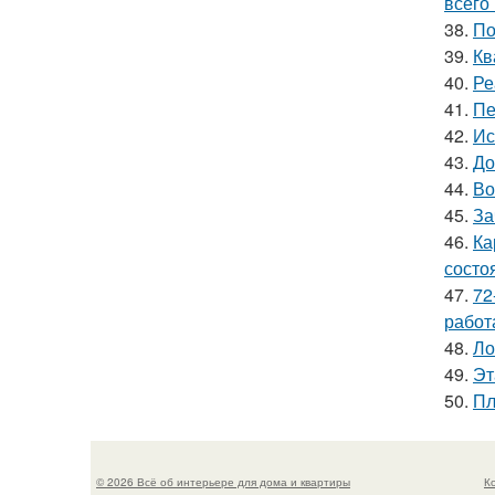
всего 
38.
По
39.
Кв
40.
Ре
41.
Пе
42.
Ис
43.
До
44.
Во
45.
За
46.
Ка
состо
47.
72
работ
48.
Ло
49.
Эт
50.
Пл
© 2026 Всё об интерьере для дома и квартиры
К