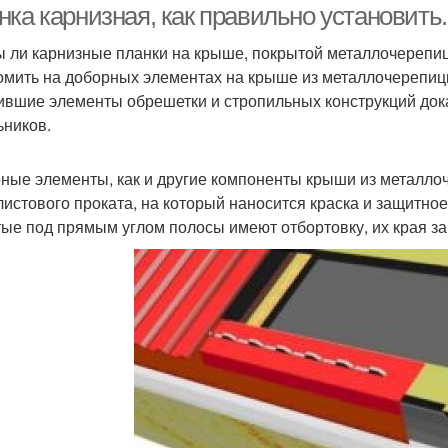
ка карнизная, как правильно установить
 ли карнизные планки на крыше, покрытой металлочерепи
омить на доборных элементах на крыше из металлочерепицы, 
ившие элементы обрешетки и стропильных конструкций док
ьников.
ные элементы, как и другие компоненты крыши из металло
листового проката, на который наносится краска и защитное
тые под прямым углом полосы имеют отбортовку, их края за