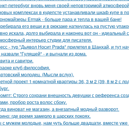
нкт-петербург вновь меня своей неповторимой атмосферой
новых комплексах в кудепсте устанавливали шкаф купе в по
ономайзеры Ermak - больше пара и тепла в вашей бане!
ребирала его вещи и в рюкзаке наткнулась на пустую упаковк
вно искала, долго выбирала и наконец вот он - идеальный с
мосферный интерьер студии для писателя.
есс - тур "Дьявол Носит Prada" прилетел в Шанхай, и тут н
 назвали "Гулящей" - и выгнали из дома.
вита и савитри.
раоке клуб философия.
ртовский молодец. (Мысли вслух).
етной проект 1-комнатной квартиры 36, 3 м 2 (39, 8 м 2 с 
бург.
омпт: Строго сохрани внешность девушки с референса со
ами, пробор роста волос сбоку.
гда виноват не магазин, а внезапный модный разворот.
ино: где время замерло в царских покоях.
 с мужем молодые, нам чуть больше двадцати, вместе уже н