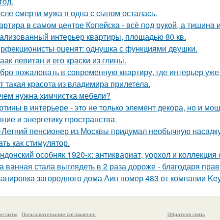
год.
сле смерти мужа я одна с сыном осталась.
артира в самом центре Копейска - всё под рукой, а тишина и
ализованный интерьер квартиры, площадью 80 кв.
рфекционисты оценят: однушка с функциями двушки.
аак левитан и его краски из глины.
бро пожаловать в современную квартиру, где интерьер уже
т такая красота из владимира прилетела.
чем нужна химчистка мебели?
ртины в интерьере - это не только элемент декора, но и 
яние и энергетику пространства.
-Летний пенсионер из Москвы придумал необычную насадку 
ать как стимулятор.
ндонский особняк 1920-х: антиквариат, уорхол и коллекция
а ванная стала выглядеть в 2 раза дороже - благодаря пра
анировка загородного дома Аин номер 483 от компании Keys
онтакты
Пользовательское соглашение
Обратная связь