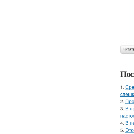
читат
Пос
1.
Сре
спешк
2.
Про
3.
В п
насто
4.
В п
5.
Это