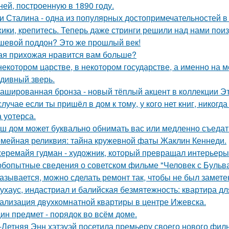
ней, построенную в 1890 году.
и Сталина - одна из популярных достопримечательностей в
ики, крепитесь. Теперь даже стринги решили над нами поиз
шевой поддон? Это же прошлый век!
ая прихожая нравится вам больше?
некотором царстве, в некотором государстве, а именно на м
 дивный зверь.
ашированная бронза - новый тёплый акцент в коллекции Эт
случае если ты пришёл в дом к тому, у кого нет книг, никогд
 уотерса.
ш дом может буквально обнимать вас или медленно съедать 
мейная реликвия: тайна кружевной фаты Жаклин Кеннеди.
еремайя гудман - художник, который превращал интерьеры
бопытные сведения о советском фильме "Человек с Бульва
азывается, можно сделать ремонт так, чтобы не был замете
ухаус, индастриал и балийская безмятежность: квартира дл
ализация двухкомнатной квартиры в центре Ижевска.
ин предмет - порядок во всём доме.
-Летняя Энн хэтэуэй посетила премьеру своего нового фил