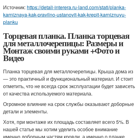
Источник:
https://detali-interera.ru-land.com/stati/planka-
karniznaya-kak-pravilno-ustanovit-kak-krepit-karniznuyu-
planku
Торцевая планка. Планка торцевая
для металлочерепицы: Размеры и
Монтаж своими руками +Фото и
Видео
Планка торцевая для металлочерепицы. Крыша дома из
— это практичный и функциональный материал. И стоит
отметить, что не всегда срок эксплуатации будет зависеть
от качества используемого материала.
Огромное влияние на срок службы оказывают доборные
детали и элементы.
Хотя, при монтаже их площадь составляет всего 5%. В
нашей статье мы хотим уделить особое внимание
именно доборным частям кровли, а именно о планке