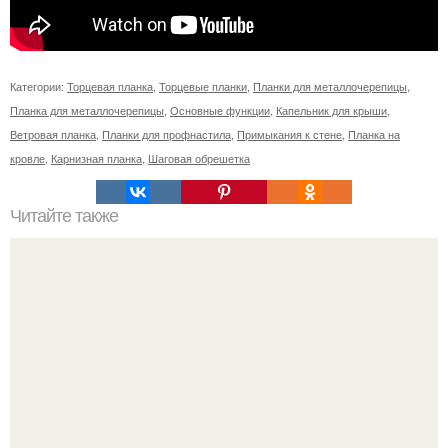
Категории:
Торцевая планка
,
Торцевые планки
,
Планки для металлочерепицы
,
Планка для металлочерепицы
,
Основные функции
,
Капельник для крыши
,
Ветровая планка
,
Планки для профнастила
,
Примыкания к стене
,
Планка на
кровле
,
Карнизная планка
,
Шаговая обрешетка
Читайте также
Идеи для Симс 4. Идеи для игры "Симс 4" -"The Sims 4"?