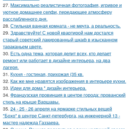
27.
Максимально реалистичная фотография, игривое и
уютное домашнее селфи, передающее атмосферу
расслабленного дня.
28.
Стильная ванная комната - не мечта, а реальность.
29.
Здравствуйте! С новой квартирой нам достался
старый советский лакированный шкаф в изысканном
тараканьем цвете.
30.
Есть одна тема, которая делит всех, кто делает
ремонт или работает в дизайне интерьера, на два
лагеря.
31.
Кухня - гостиная, прихожая (35 кв.
32.
Как же мне нравятся изображения в интерьере кухни.
33.
Идеи для дома * дизайн интерьера.
34.
Французская провинция в центре города: прованский
стиль на крыше Варшавы.
35.
24 - 25 - 26 апреля на ярмарке стильных вещей
"Бохо" в центре Санкт-петербурга, на инженерной 13 -
мастер надежда Газзаева.