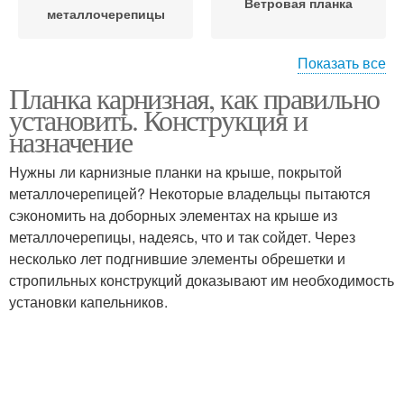
Ветровая планка
металлочерепицы
Показать все
Планка карнизная, как правильно
Планки для
Планка на кровле
установить. Конструкция и
профнастила
назначение
Нужны ли карнизные планки на крыше, покрытой
металлочерепицей? Некоторые владельцы пытаются
Карнизная планка
сэкономить на доборных элементах на крыше из
металлочерепицы, надеясь, что и так сойдет. Через
несколько лет подгнившие элементы обрешетки и
стропильных конструкций доказывают им необходимость
установки капельников.