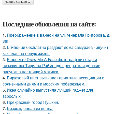
читать дальше →
Последние обновления на сайте:
1.
Преображение в ванной на ул. генерала Григорова, д.
36!
2.
В Японии бесплатно раздают дома самураев - звучит
как план на новую жизнь.
3.
В проекте Draw Me A Face фотограф пит стар и
визажистка Тициана Раймондо превратили детские
рисунки в настоящий макияж.
4.
Бирюзовый цвет вызывает приятные ассоциации с
солнечными днями и морским побережьем.
5.
Икеа случайно выпустила лучший гаджет для
взрослых.
6.
Прекрасный город Пушкин.
7.
Возрожденная из пепла.