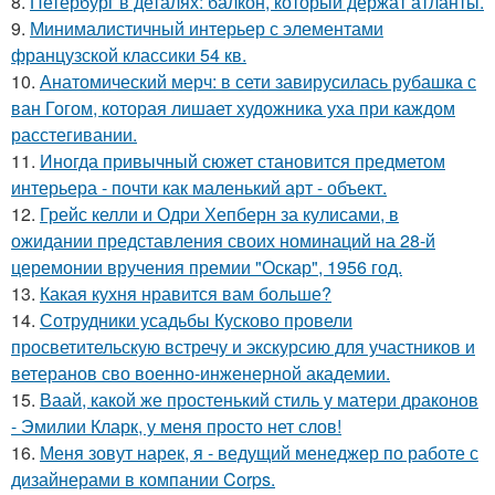
8.
Петербург в деталях: балкон, который держат атланты.
9.
Минималистичный интерьер с элементами
французской классики 54 кв.
10.
Анатомический мерч: в сети завирусилась рубашка с
ван Гогом, которая лишает художника уха при каждом
расстегивании.
11.
Иногда привычный сюжет становится предметом
интерьера - почти как маленький арт - объект.
12.
Грейс келли и Одри Хепберн за кулисами, в
ожидании представления своих номинаций на 28-й
церемонии вручения премии "Оскар", 1956 год.
13.
Какая кухня нравится вам больше?
14.
Сотрудники усадьбы Кусково провели
просветительскую встречу и экскурсию для участников и
ветеранов сво военно-инженерной академии.
15.
Ваай, какой же простенький стиль у матери драконов
- Эмилии Кларк, у меня просто нет слов!
16.
Меня зовут нарек, я - ведущий менеджер по работе с
дизайнерами в компании Corps.