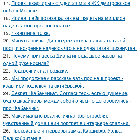
17.
Проект квартиры - студии 24 м 2 в ЖК дмитровское
небо в Москве.
18.
Ирина шейк показала, как выглядеть на миллион,
надев самое простое платье.
19.
* квартира 40 кв.
20.
Минутка шизы. Давно уже хотела написать такой
пост, и искренне надеюсь что я не одна такая шизанутая.
21.
Почему принцесса Диана иногда двое часов на
одной руке носила?
22.
Подсвечник на продажу.
23.
Мы продолжаем рассказывать про наш проект -
квартиру под ключ на октябрьской.
24.
Секрет "Кабанчика". Согласитесь, есть ощущение,
будто дизайнеры между собой о чём-то договорились -
про "Кабанчик".
25.
Максимально реалистичная фотография,
чувственный домашний портрет в интерьере спальни.
26.
Прекрасные интерьеры замка Кардифф, Уэльс,
Великобритания.