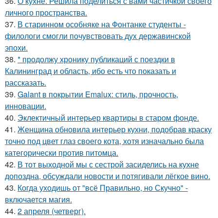
36.
О кухне. Решила поделиться с вами частичкой своего
личного пространства.
37.
В старинном особняке на Фонтанке студенты -
филологи смогли почувствовать дух державинской
эпохи.
38.
* продолжу хронику публикаций с поездки в
Калининград и область, ибо есть что показать и
рассказать.
39.
Galant в покрытии Emalux: стиль, прочность,
инновации.
40.
Эклектичный интерьер квартиры в старом фонде.
41.
Женщина обновила интерьер кухни, подобрав краску
точно под цвет глаз своего кота, хотя изначально была
категорически против питомца.
42.
В тот выходной мы с сестрой засиделись на кухне
допоздна, обсуждали новости и потягивали лёгкое вино.
43.
Когда уходишь от "всё Правильно, но Скучно" -
включается магия.
44.
2 апреля (четверг).