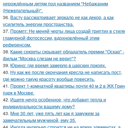
нерождённым детям под названием "Небажаним
(Нежелательный)".
36.
Васту рассматривает зеркало не как декор, а как
усилитель энергии пространства.
37.
Промпт: Не меняй черты лица создай триптих в стиле
гламурной фотосессии, вдохновлённый этим
референсом.
38.
Какие секреты скрывает обладатель премии "Оскар" -
фильм "Москва слезам не верит"?
39.
Юрино: где время замерло в царских покоях.
40.
Ну как же после окончания кресла не написать пост,
где можно такую красоту вообще повесить.
41.
Проект 1-комнатной квартиры почти 40 м 2 в ЖК Грин
парк в Москве.
42.
Ищете нечто особенное, что добавит тепла и
индивидуальности вашему дому?
43.
Мне 30 лет, уже пять лет как я замужем за
замечательным мужчиной, ему 35.
44.
Иногда интерьер строится не на ярких элементах, а