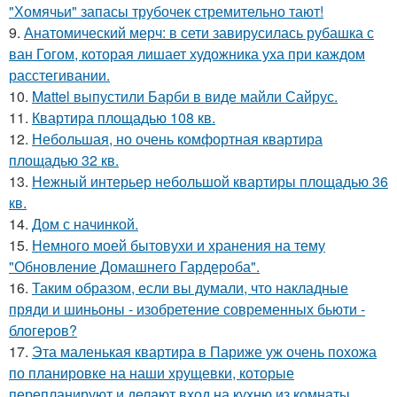
"Хомячьи" запасы трубочек стремительно тают!
9.
Анатомический мерч: в сети завирусилась рубашка с
ван Гогом, которая лишает художника уха при каждом
расстегивании.
10.
Mattel выпустили Барби в виде майли Сайрус.
11.
Квартира площадью 108 кв.
12.
Небольшая, но очень комфортная квартира
площадью 32 кв.
13.
Нежный интерьер небольшой квартиры площадью 36
кв.
14.
Дом с начинкой.
15.
Немного моей бытовухи и хранения на тему
"Обновление Домашнего Гардероба".
16.
Таким образом, если вы думали, что накладные
пряди и шиньоны - изобретение современных бьюти -
блогеров?
17.
Эта маленькая квартира в Париже уж очень похожа
по планировке на наши хрущевки, которые
перепланируют и делают вход на кухню из комнаты.