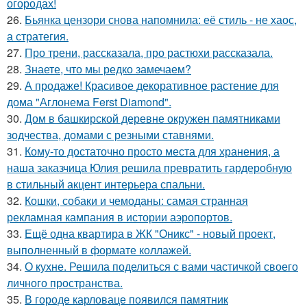
огородах!
26.
Бьянка цензори снова напомнила: её стиль - не хаос,
а стратегия.
27.
Про трени, рассказала, про растюхи рассказала.
28.
Знаете, что мы редко замечаем?
29.
А продаже! Красивое декоративное растение для
дома "Аглонема Ferst Diamond".
30.
Дом в башкирской деревне окружен памятниками
зодчества, домами с резными ставнями.
31.
Кому-то достаточно просто места для хранения, а
наша заказчица Юлия решила превратить гардеробную
в стильный акцент интерьера спальни.
32.
Кошки, собаки и чемоданы: самая странная
рекламная кампания в истории аэропортов.
33.
Ещё одна квартира в ЖК "Оникс" - новый проект,
выполненный в формате коллажей.
34.
О кухне. Решила поделиться с вами частичкой своего
личного пространства.
35.
В городе карловаце появился памятник