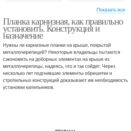
Показать все
Планка карнизная, как правильно
Планки для
Планка на кровле
установить. Конструкция и
профнастила
назначение
Нужны ли карнизные планки на крыше, покрытой
металлочерепицей? Некоторые владельцы пытаются
Карнизная планка
сэкономить на доборных элементах на крыше из
металлочерепицы, надеясь, что и так сойдет. Через
несколько лет подгнившие элементы обрешетки и
стропильных конструкций доказывают им необходимость
установки капельников.