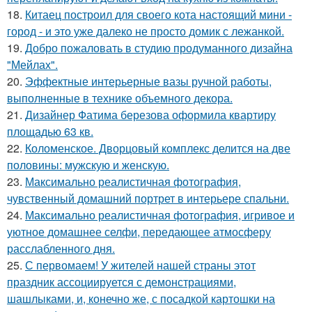
18.
Китаец построил для своего кота настоящий мини -
город - и это уже далеко не просто домик с лежанкой.
19.
Добро пожаловать в студию продуманного дизайна
"Мейлах".
20.
Эффектные интерьерные вазы ручной работы,
выполненные в технике объемного декора.
21.
Дизайнер Фатима березова оформила квартиру
площадью 63 кв.
22.
Коломенское. Дворцовый комплекс делится на две
половины: мужскую и женскую.
23.
Максимально реалистичная фотография,
чувственный домашний портрет в интерьере спальни.
24.
Максимально реалистичная фотография, игривое и
уютное домашнее селфи, передающее атмосферу
расслабленного дня.
25.
С первомаем! У жителей нашей страны этот
праздник ассоциируется с демонстрациями,
шашлыками, и, конечно же, с посадкой картошки на