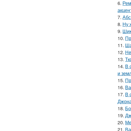
6.
Рем
акцен
7.
Абс
8.
Ну 
9.
Шик
10.
Пр
11.
Ша
12.
Не
13.
Тю
14.
В 
и зем
15.
Пр
16.
Ва
17.
В 
Джона
18.
Бо
19.
Дж
20.
Ме
21.
Ва