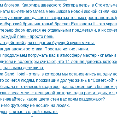
м блогера. Квартира шведского блогера петры в Стокгольме
наты 65-летнего Олега меньшикова новой иконой стиля наз
чему кошки иногда спят в закрытых тесных пространствах 
инбургский бриллиантовый браслет Елизаветы II - это укра
терьер формируется не отдельными предметами, а их соче
 каждый пень - просто пень.
ан действий для создания будущей кухни мечты.
андинавская эстетика. Простые четкие линии.
 продолжаем погружать вас в атмосферу мастер - спальни 
дители и волонтёры считают, что 14-летняя девочка, котор
е, на самом деле жива.
ba Sand Hotel - отель, в котором мы остановились на одну н
го хочется людям, прожившим долгую жизнь в "Советской" 
бывала в готической квартире, расположенной в бывшем д
знь свела меня с женщиной, которая одна растит дочь, и я
изнавайтесь, какие цвета стен вас прям раздражают?
 него футболку не носили на людях.
дры, снятые в одной комнате.