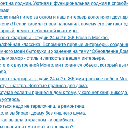
онт на лоджии. Уютная и функциональная лоджия в спокойн
тами.
олютный питер за окном и наш интерьер дополняют друг др
жених! Генри кавилл снова напомнил, почему его считают о
арный ремонт небольшой квартиры.
оект квартиры - студии 24 м 2 в ЖК Fresh в Москве.
лфейная классика. Вспомните первые интерьеры, создан
много моей бытовухи и хранения на тему "Обновление Дом
ль мрамор - стиль и лeгкость в вашем интерьере.
степях внутренней Монголии появился объект, который выгл
лёй.
оект квартиры - студии 24 м 2 в ЖК дмитровское небо в Мос
сту - шастра. Золотые правила для дома.
случае если ты пришёл в дом к тому, у кого нет книг, никогд
 уотерса.
яться надо не тарелочниц, а ремонтниц.
оли выбирает драму без лишнего шума.
ган вышла в красном - и ошиблась.
м нравится смотреться в зеркало?