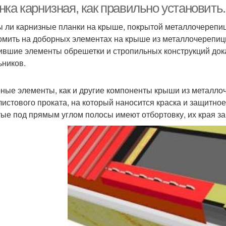
ка карнизная, как правильно установить
 ли карнизные планки на крыше, покрытой металлочерепи
омить на доборных элементах на крыше из металлочерепицы, 
ившие элементы обрешетки и стропильных конструкций док
ьников.
ные элементы, как и другие компоненты крыши из металло
листового проката, на который наносится краска и защитное
тые под прямым углом полосы имеют отбортовку, их края за