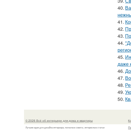
39.
Св
40.
Ва
нежны
41.
Ко
42.
Пр
43.
По
44.
"Д
регио
45.
Ин
даже 
46.
До
47.
Во
48.
Ре
49.
Ую
50.
Кв
© 2026 Всё об интерьере для дома и квартиры
К
П
Лучшие идеи для дизайна интерьера, полезные советы, интересные статьи