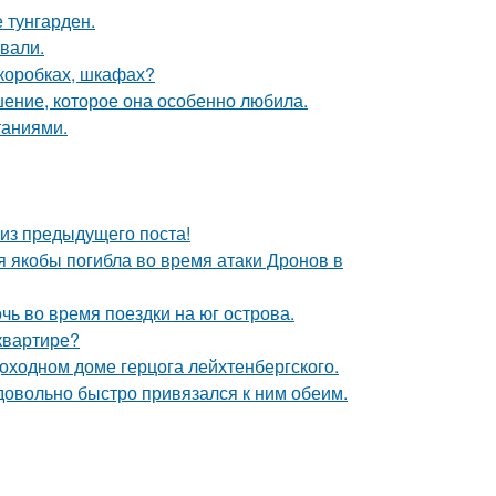
 тунгарден.
вали.
(коробках, шкафах?
шение, которое она особенно любила.
таниями.
из предыдущего поста!
ая якобы погибла во время атаки Дронов в
очь во время поездки на юг острова.
квартире?
оходном доме герцога лейхтенбергского.
 довольно быстро привязался к ним обеим.