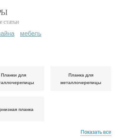
РЫ
е статьи
зайна
мебель
Планки для
Планка для
таллочерепицы
металлочерепицы
рнизная планка
Показать все