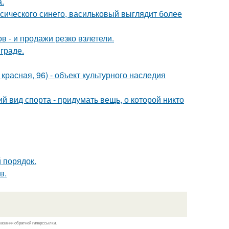
а.
ссического синего, васильковый выглядит более
 - и продажи резко взлетели.
граде.
. красная, 96) - объект культурного наследия
й вид спорта - придумать вещь, о которой никто
 порядок.
в.
казании обратной гиперссылки.