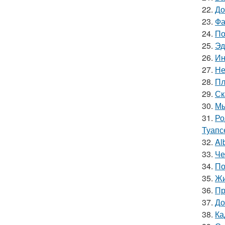
22.
До
23.
Фа
24.
По
25.
Эд
26.
Ин
27.
Не
28.
Пл
29.
Ск
30.
Мы
31.
Ро
Туапс
32.
Al
33.
Че
34.
По
35.
Жи
36.
Пр
37.
До
38.
Ка