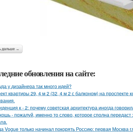
ь дальше →
ледние обновления на сайте:
уда у дизайнера так много идей?
ект квартиры 29, 4 м 2 (32, 4 м 2 с балконом) на проспекте
вания.
иденция к - 2: почему советская архитектура иногда говори
кошь - пожалуй, именно то слово, которое сполна передаст
na.
да Vogue только начинал покорять Россию: первая Москва г