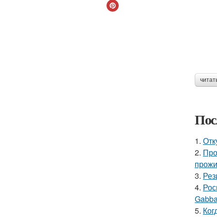
читат
Пос
1.
Отк
2.
Про
прожи
3.
Рез
4.
Рос
Gabba
5.
Ког