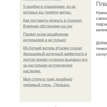
План
5 ошибок в планировке, из-за
Нужны
которых вы теряете метры.
сэкон
Как поставить кровать в спальне.
подгн
Влияние обстановки на сон
капел
Привет всем дизайнерам
интерьеров и не только!
Добор
тонко
69-Летний житель Италии создал
согну
фальшивый античный амфитеатр и
долгое время успешно выдавал его
за настоящее историческое
наследие.
Моя супруга тоже дизайнер
любимый стиль - Прованс.