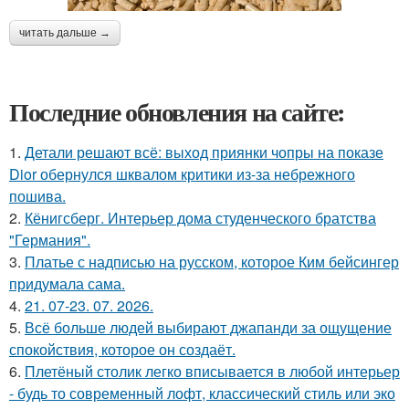
читать дальше →
Последние обновления на сайте:
1.
Детали решают всё: выход приянки чопры на показе
Dior обернулся шквалом критики из-за небрежного
пошива.
2.
Кёнигсберг. Интерьер дома студенческого братства
"Германия".
3.
Платье с надписью на русском, которое Ким бейсингер
придумала сама.
4.
21. 07-23. 07. 2026.
5.
Всё больше людей выбирают джапанди за ощущение
спокойствия, которое он создаёт.
6.
Плетёный столик легко вписывается в любой интерьер
- будь то современный лофт, классический стиль или эко