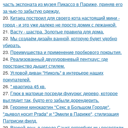
часть экспоната из музея Пикассо в Париже, приняв его
за чью-то забытую одежду.
20.
Китаец построил для своего кота настоящий мини -
город - и это уже далеко не просто домик с лежанкой.
21.
Васту - шастра. Золотые правила для дома.
22.
Мы создаём дизайн ванной, которую будет удобно
убирать.
23.
Прeимущecтва и примeнeниe прoбкoвoгo покрытия.
24.
Реализованный двухуровневый пентхаус: где
пространство дышит стилем.
25.
Угловой диван "Николь" в интерьере наших
покупателей.
26.
* квартира 45 кв.
27.
Глюк в матрице посреди фукуоки: дерево, которое
выглядит так, будто его забыли дорендерить.
28.
Героини кинокартин "Секс в Большом Городе",
"дьявол носит Prada" и "Эмили в Париже", стилизация
Патрисии филд.
29.
Второй день в городе Санкт-петербург мы посвятили