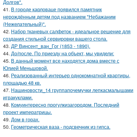
Долгов".
41.
В городе карловаце появился памятник
нерождённым детям под названием "Небажаним
(Нежелательный)".
42.
Набор тканевых салфеток - идеальное решение для
создания стильной сервировки вашего стола.
43.
ДР Винсент_ван_Гог (1853 - 1890).
44.
До/после. По приезду на объект, мы увидели:
45.
В данный момент все находятся дома вместе с
Юлией Меньшовой.
46.
Реализованный интерьер однокомнатной квартиры,
площадью 48 кв.
47.
Нашиновости_14 группапочемучки лепкасмалышами
игракуклами.
48.
Комуинтересно прогулкизагородом. Последний
проект императрицы.
49.
Дом в горах.
50.
Геометрическая ваза - подсвечник из гипса.