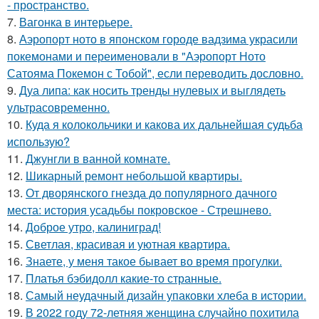
- пространство.
7.
Вагонка в интерьере.
8.
Аэропорт ното в японском городе вадзима украсили
покемонами и переименовали в "Аэропорт Ното
Сатояма Покемон с Тобой", если переводить дословно.
9.
Дуа липа: как носить тренды нулевых и выглядеть
ультрасовременно.
10.
Куда я колокольчики и какова их дальнейшая судьба
использую?
11.
Джунгли в ванной комнате.
12.
Шикарный ремонт небольшой квартиры.
13.
От дворянского гнезда до популярного дачного
места: история усадьбы покровское - Стрешнево.
14.
Доброе утро, калиниград!
15.
Светлая, красивая и уютная квартира.
16.
Знаете, у меня такое бывает во время прогулки.
17.
Платья бэбидолл какие-то странные.
18.
Самый неудачный дизайн упаковки хлеба в истории.
19.
В 2022 году 72-летняя женщина случайно похитила