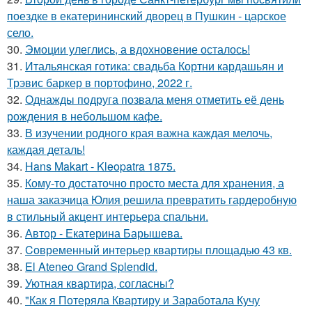
поездке в екатерининский дворец в Пушкин - царское
село.
30.
Эмоции улеглись, а вдохновение осталось!
31.
Итальянская готика: свадьба Кортни кардашьян и
Трэвис баркер в портофино, 2022 г.
32.
Однажды подруга позвала меня отметить её день
рождения в небольшом кафе.
33.
В изучении родного края важна каждая мелочь,
каждая деталь!
34.
Hans Makart - Kleopatra 1875.
35.
Кому-то достаточно просто места для хранения, а
наша заказчица Юлия решила превратить гардеробную
в стильный акцент интерьера спальни.
36.
Автор - Екатерина Барышева.
37.
Cовременный интерьер квартиры площадью 43 кв.
38.
El Ateneo Grand Splendid.
39.
Уютная квартира, согласны?
40.
"Как я Потеряла Квартиру и Заработала Кучу