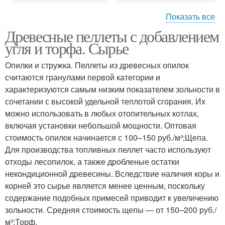
Показать все
Древесные пеллеты с добавлением
Пеллеты из
Фруктовые пеллеты
угля и торфа. Сырье
недревесного сырья
Опилки и стружка. Пеллеты из древесных опилок
считаются гранулами первой категории и
характеризуются самым низким показателем зольности в
Сырьё для пеллет
сочетании с высокой удельной теплотой сгорания. Их
можно использовать в любых отопительных котлах,
включая установки небольшой мощности. Оптовая
стоимость опилок начинается с 100–150 руб./м³;Щепа.
Для производства топливных пеллет часто используют
отходы лесопилок, а также дробленые остатки
некондиционной древесины. Вследствие наличия коры и
корней это сырье является менее ценным, поскольку
содержание подобных примесей приводит к увеличению
зольности. Средняя стоимость щепы — от 150–200 руб./
м³;Торф.