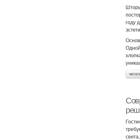
Шторы
посто
году 
эстет
Основ
Одной
хлопк
уника
читат
Сов
реш
Гости
требу
света