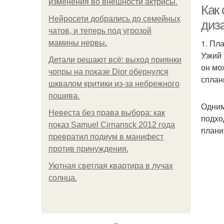
изменения во внешности актрисы.
Как
Нейросети добрались до семейных
диз
чатов, и теперь под угрозой
1. Пл
мамины нервы.
Узкий
Детали решают всё: выход приянки
он мо
чопры на показе Dior обернулся
сплан
шквалом критики из-за небрежного
пошива.
Одним
Невеста без права выбора: как
подхо
показ Samuel Cirnansck 2012 года
плани
превратил подиум в манифест
против принуждения.
Уютная светлая квартира в лучах
солнца.