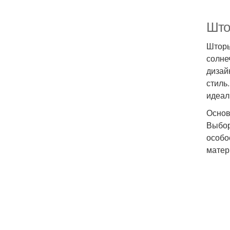
Што
Шторы
солне
дизай
стиль
идеал
Основ
Выбор
особо
матер