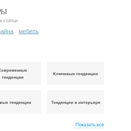
РЫ
е статьи
зайна
мебель
Современные
Ключевые тенденции
тенденции
вые тенденции
Тенденции в интерьере
Показать все
нденции в мире
Основные стили