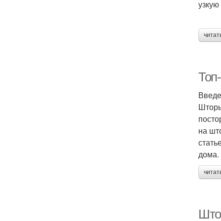
узкую
читат
Топ
Введ
Шторы
посто
на шт
стать
дома.
читат
Што