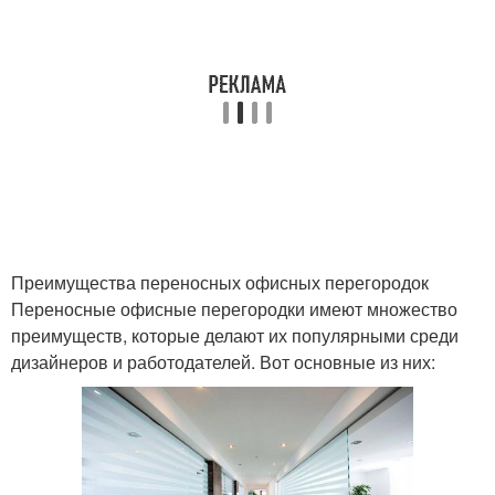
Современные
Современные шторы
технологии
Современные
Современные варианты
аксессуары
Преимущества переносных офисных перегородок
Современная
Современные
Переносные офисные перегородки имеют множество
архитектура
требования
преимуществ, которые делают их популярными среди
дизайнеров и работодателей. Вот основные из них: