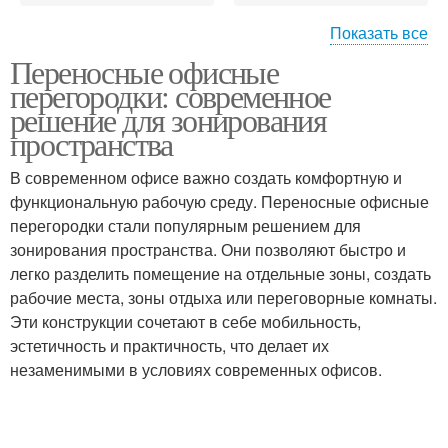
Показать все
Переносные офисные
Прихожая в
Тенденции в декоре
перегородки: современное
современном стиле
решение для зонирования
пространства
В современном офисе важно создать комфортную и
Современный дизайн
Современные идеи
функциональную рабочую среду. Переносные офисные
перегородки стали популярным решением для
зонирования пространства. Они позволяют быстро и
легко разделить помещение на отдельные зоны, создать
Современные
Основные тенденции
рабочие места, зоны отдыха или переговорные комнаты.
материалы
Эти конструкции сочетают в себе мобильность,
эстетичность и практичность, что делает их
незаменимыми в условиях современных офисов.
Современный стиль
Современные стили