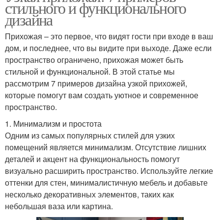
стильного и функционального
дизайна
Прихожая – это первое, что видят гости при входе в ваш
дом, и последнее, что вы видите при выходе. Даже если
пространство ограничено, прихожая может быть
стильной и функциональной. В этой статье мы
рассмотрим 7 примеров дизайна узкой прихожей,
которые помогут вам создать уютное и современное
пространство.
1. Минимализм и простота
Одним из самых популярных стилей для узких
помещений является минимализм. Отсутствие лишних
деталей и акцент на функциональность помогут
визуально расширить пространство. Используйте легкие
оттенки для стен, минималистичную мебель и добавьте
несколько декоративных элементов, таких как
небольшая ваза или картина.