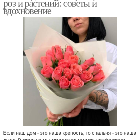
роз и растений: советы и
вдохновение
Если наш дом - это наша крепость, то спальня - это наша