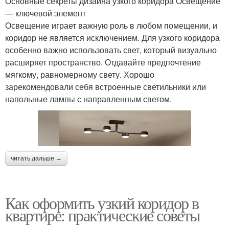
Основные секреты дизайна узкого коридора Освещение
— ключевой элемент
Освещение играет важную роль в любом помещении, и
коридор не является исключением. Для узкого коридора
особенно важно использовать свет, который визуально
расширяет пространство. Отдавайте предпочтение
мягкому, равномерному свету. Хорошо
зарекомендовали себя встроенные светильники или
напольные лампы с направленным светом.
читать дальше →
Как оформить узкий коридор в
квартире: практические советы