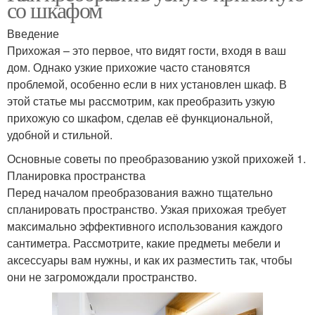
со шкафом
Введение
Прихожая – это первое, что видят гости, входя в ваш
дом. Однако узкие прихожие часто становятся
проблемой, особенно если в них установлен шкаф. В
этой статье мы рассмотрим, как преобразить узкую
прихожую со шкафом, сделав её функциональной,
удобной и стильной.
Основные советы по преобразованию узкой прихожей 1.
Планировка пространства
Перед началом преобразования важно тщательно
спланировать пространство. Узкая прихожая требует
максимально эффективного использования каждого
сантиметра. Рассмотрите, какие предметы мебели и
аксессуары вам нужны, и как их разместить так, чтобы
они не загромождали пространство.