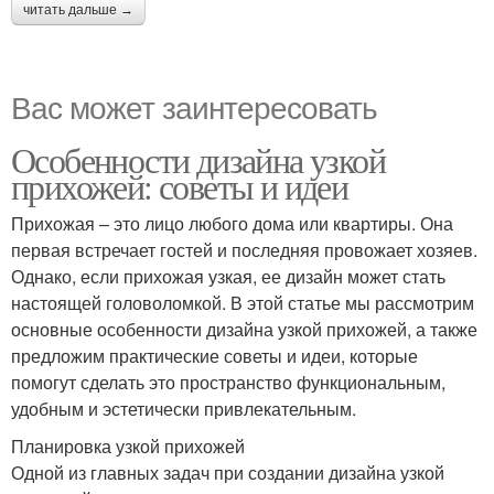
читать дальше →
Вас может заинтересовать
Особенности дизайна узкой
прихожей: советы и идеи
Прихожая – это лицо любого дома или квартиры. Она
первая встречает гостей и последняя провожает хозяев.
Однако, если прихожая узкая, ее дизайн может стать
настоящей головоломкой. В этой статье мы рассмотрим
основные особенности дизайна узкой прихожей, а также
предложим практические советы и идеи, которые
помогут сделать это пространство функциональным,
удобным и эстетически привлекательным.
Планировка узкой прихожей
Одной из главных задач при создании дизайна узкой