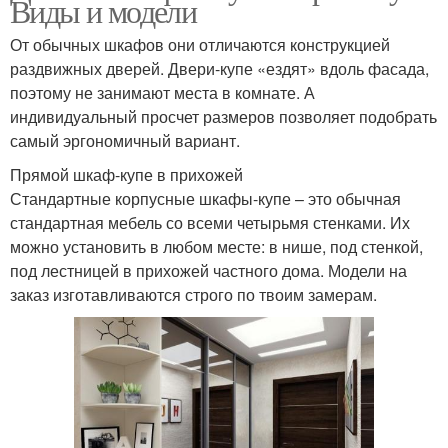
Виды и модели
От обычных шкафов они отличаются конструкцией
раздвижных дверей. Двери-купе «ездят» вдоль фасада,
поэтому не занимают места в комнате. А
индивидуальный просчет размеров позволяет подобрать
самый эргономичный вариант.
Прямой шкаф-купе в прихожей
Стандартные корпусные шкафы-купе – это обычная
стандартная мебель со всеми четырьмя стенками. Их
можно установить в любом месте: в нише, под стенкой,
под лестницей в прихожей частного дома. Модели на
заказ изготавливаются строго по твоим замерам.