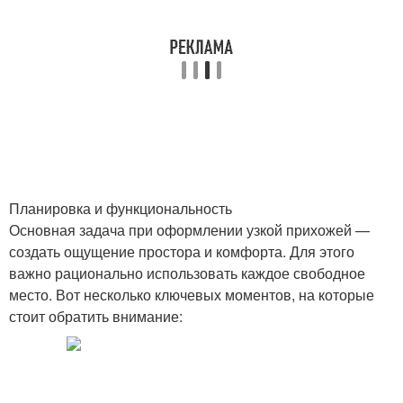
Планировка и функциональность
Основная задача при оформлении узкой прихожей —
создать ощущение простора и комфорта. Для этого
важно рационально использовать каждое свободное
место. Вот несколько ключевых моментов, на которые
стоит обратить внимание: