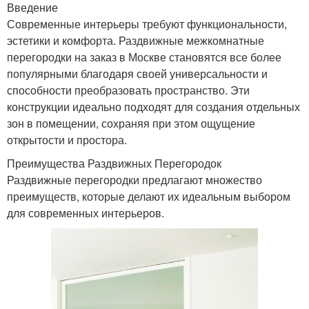
Введение
Современные интерьеры требуют функциональности,
эстетики и комфорта. Раздвижные межкомнатные
перегородки на заказ в Москве становятся все более
популярными благодаря своей универсальности и
способности преобразовать пространство. Эти
конструкции идеально подходят для создания отдельных
зон в помещении, сохраняя при этом ощущение
открытости и простора.
Преимущества Раздвижных Перегородок
Раздвижные перегородки предлагают множество
преимуществ, которые делают их идеальным выбором
для современных интерьеров.