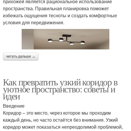
прихожей является рациональное использование
пространства. Правильная планировка поможет
избежать ощущения тесноты и создать комфортные
условия для передвижения.
читать дальше →
Как превратить узкий коридор в
уютное пространство: советы и
идеи
Введение
Коридор – это место, через которое мы проходим
каждый день, но часто остаётся без внимания. Узкий
коридор может показаться непреодолимой проблемой,