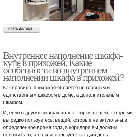
читать дальше →
Внутреннее наполнение шкафа-
купе в прихожей. Какие
особенности во внутреннем
наполнении шкафа в прихожей?
Как правило, прихожая является не главным и
единственным шкафом в доме, а дополнительным
шкафом.
И, если в других шкафах полно стирки, вещей, которыми
вы редко пользуетесь, вещей, которые не актуальны в
определенное время года, в коридоре вы должны
положить то, что вы используете каждый день.