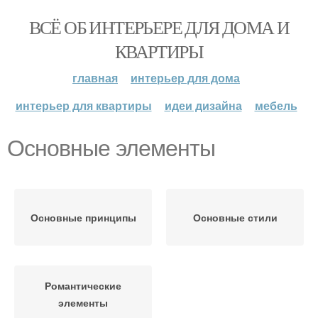
ВСЁ ОБ ИНТЕРЬЕРЕ ДЛЯ ДОМА И
КВАРТИРЫ
главная
интерьер для дома
интерьер для квартиры
идеи дизайна
мебель
Основные элементы
Основные принципы
Основные стили
Романтические
элементы