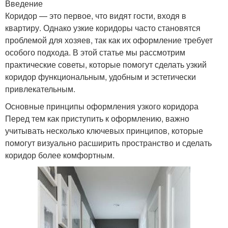
Введение
Коридор — это первое, что видят гости, входя в
квартиру. Однако узкие коридоры часто становятся
проблемой для хозяев, так как их оформление требует
особого подхода. В этой статье мы рассмотрим
практические советы, которые помогут сделать узкий
коридор функциональным, удобным и эстетически
привлекательным.
Основные принципы оформления узкого коридора
Перед тем как приступить к оформлению, важно
учитывать несколько ключевых принципов, которые
помогут визуально расширить пространство и сделать
коридор более комфортным.