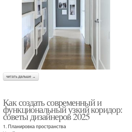
читать дальше →
Как создать современный и
функциональный узкий коридор:
советы дизайнеров 2025
1. Планировка пространства