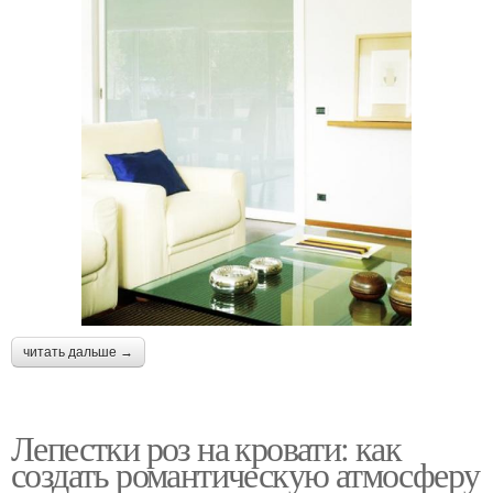
читать дальше →
Лепестки роз на кровати: как
создать романтическую атмосферу