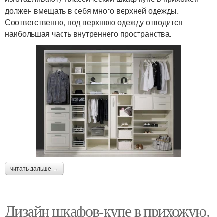
должен вмещать в себя много верхней одежды.
Соответственно, под верхнюю одежду отводится
наибольшая часть внутреннего пространства.
читать дальше →
Дизайн шкафов-купе в прихожую.