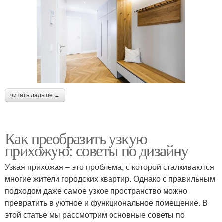
читать дальше →
Как преобразить узкую
прихожую: советы по дизайну
Узкая прихожая – это проблема, с которой сталкиваются
многие жители городских квартир. Однако с правильным
подходом даже самое узкое пространство можно
превратить в уютное и функциональное помещение. В
этой статье мы рассмотрим основные советы по