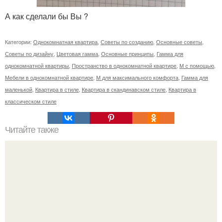
А как сделали бы Вы ?
Категории:
Однокомнатная квартира
,
Советы по созданию
,
Основные советы
,
Советы по дизайну
,
Цветовая гамма
,
Основные принципы
,
Гамма для
однокомнатной квартиры
,
Пространство в однокомнатной квартире
,
М с помощью
,
Мебели в однокомнатной квартире
,
М для максимального комфорта
,
Гамма для
маленькой
,
Квартира в стиле
,
Квартира в скандинавском стиле
,
Квартира в
классическом стиле
Читайте также
Плетеные корзинки - это не только стильный элемент