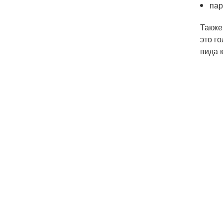
пар
Также
это г
вида 