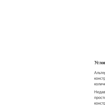
Угло
Альте
конст
колич
Недав
прост
конст