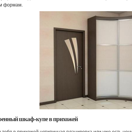
м формам.
оенный шкаф-купе в прихожей
у тебя в прихожей нетипичная планировка или уже есть не