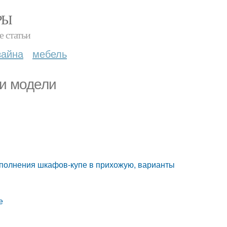
РЫ
е статьи
зайна
мебель
 и модели
аполнения шкафов-купе в прихожую, варианты
е