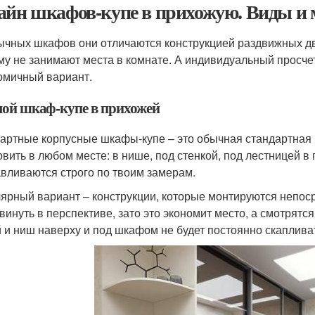
айн шкафов-купе в прихожую. Виды и 
ычных шкафов они отличаются конструкцией раздвижных дв
му не занимают места в комнате. А индивидуальный просче
омичный вариант.
ой шкаф-купе в прихожей
артные корпусные шкафы-купе – это обычная стандартная 
овить в любом месте: в нише, под стенкой, под лестницей в
авливаются строго по твоим замерам.
ярный вариант – конструкции, которые монтируются непосре
винуть в перспективе, зато это экономит место, а смотрятс
 и ниш наверху и под шкафом не будет постоянно скаплива