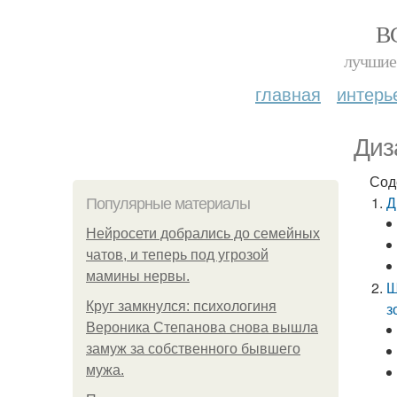
В
лучшие 
главная
интерь
Диз
Сод
Д
Популярные материалы
Нейросети добрались до семейных
чатов, и теперь под угрозой
мамины нервы.
Ш
Круг замкнулся: психологиня
з
Вероника Степанова снова вышла
замуж за собственного бывшего
мужа.