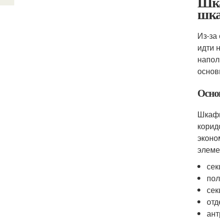
Шка
шка
Из-за
идти 
напол
основ
Осно
Шкафы
корид
эконо
элеме
сек
пол
сек
отд
ант