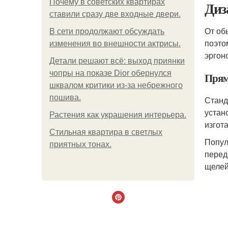
Почему в советских квартирах
Диз
ставили сразу две входные двери.
От об
В сети продолжают обсуждать
поэто
изменения во внешности актрисы.
эргон
Детали решают всё: выход приянки
чопры на показе Dior обернулся
Прям
шквалом критики из-за небрежного
пошива.
Станд
устан
Растения как украшения интерьера.
изгот
Стильная квартира в светлых
Попул
приятных тонах.
перед
щелей