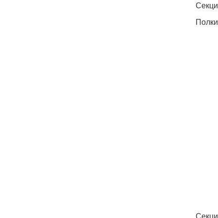
Секци
Полки
Секци