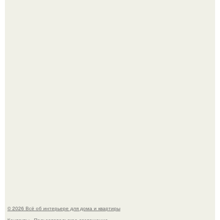
Детали решают всё: выход приянки чопры на показе Dior
обернулся шквалом критики из-за небрежного пошива.
Невеста без права выбора: как показ Samuel Cirnansck
2012 года превратил подиум в манифест против
принуждения.
© 2026 Всё об интерьере для дома и квартиры