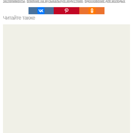
эксперименты
,
Влияние на музыкальную индустрию
,
Вдохновение для молодых
Читайте также
Ваза из бутылки. Приступаем к уроку
Культурный код. Можно сделать красивый интерьер