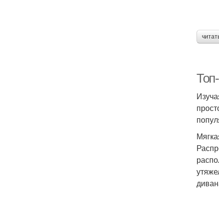
читат
Топ
Изуча
прост
попул
Мягка
Распр
распо
утяже
диван