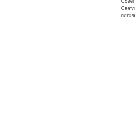
Совет
Светл
потол