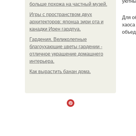
уютны
больше похожа на частный музей.
Игры с пространством двух
Для о
архитекторов: японца эири ота и
хаоса
канадки Ирен гардпуа.
объед
Гардения. Великолепные
благоухающие цветы гардении -
отличное украшение домашнего
интерьера.
Как вырастить банан дома.