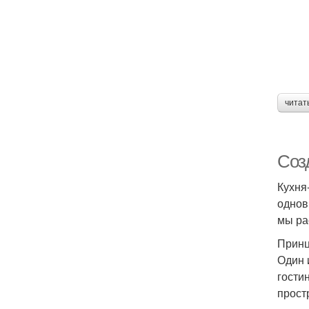
читат
Соз
Кухня
однов
мы ра
Принц
Один 
гости
прост