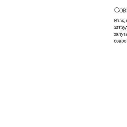
Сов
Итак,
затру
запута
совре