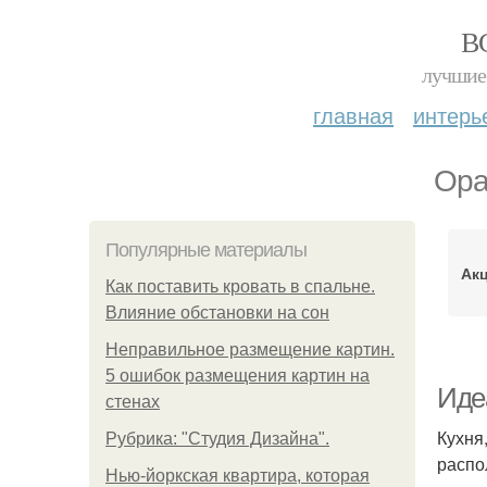
В
лучшие 
главная
интерь
Ора
Популярные материалы
Ак
Как поставить кровать в спальне.
Влияние обстановки на сон
Неправильное размещение картин.
5 ошибок размещения картин на
Иде
стенах
Кухня
Рубрика: "Студия Дизайна".
распо
Нью-йоркская квартира, которая