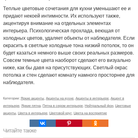
Теплые цветовые сочетания для кухни уменьшают ее и
придают некоей интимности. Их используют также,
акцентируя внимание на отдельных элементах
интерьера. Психологическая прохлада, веющая от
холодных цветов, удаляет объекты от наблюдателя. Если
окрасить в светлые холодные тона низкий потолок, то он
будет казаться немного выше своих реальных размеров.
Совсем темные цвета наоборот сделают его визуально
ниже, как бы давя на присутствующих. Светлый окрас
потолка и стен сделают комнату намного просторнее для
наблюдателя.
Категории:
Яркие акценты
,
Акценты на кухне
,
Акценты в интерьере
,
Акцент в
интерьере
,
Яркие пятна
,
Пятна в сером интерьере
,
Нейтральный фон
,
Цветовые
акценты
,
Цвета в интерьере
,
Цветовой круг
,
Цвета на восприятие
Читайте также