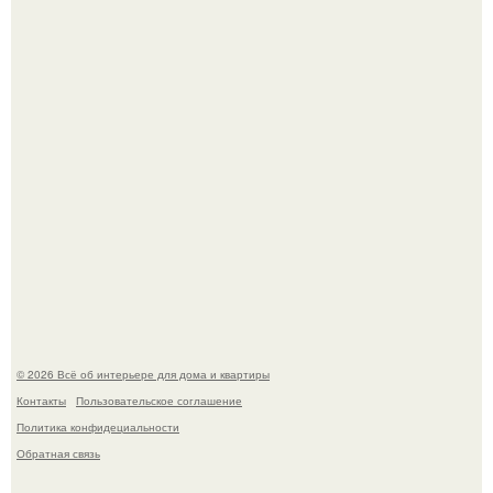
Привет всем дизайнерам интерьеров и не только!
"Проиллюстрированные Люди": Томас майландер
превратил солнечные ожоги в арт - объект.
© 2026 Всё об интерьере для дома и квартиры
Контакты
Пользовательское соглашение
Политика конфидециальности
Обратная связь