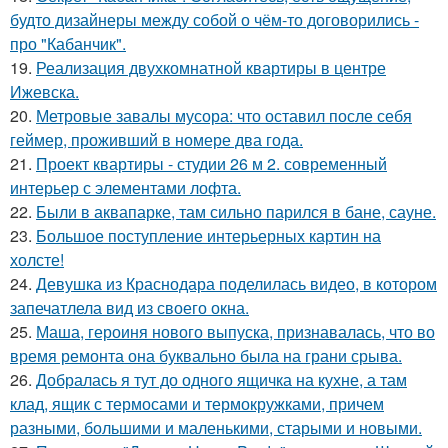
будто дизайнеры между собой о чём-то договорились -
про "Кабанчик".
19.
Реализация двухкомнатной квартиры в центре
Ижевска.
20.
Метровые завалы мусора: что оставил после себя
геймер, проживший в номере два года.
21.
Проект квартиры - студии 26 м 2. современный
интерьер с элементами лофта.
22.
Были в аквапарке, там сильно парился в бане, сауне.
23.
Большое поступление интерьерных картин на
холсте!
24.
Девушка из Краснодара поделилась видео, в котором
запечатлела вид из своего окна.
25.
Маша, героиня нового выпуска, признавалась, что во
время ремонта она буквально была на грани срыва.
26.
Добралась я тут до одного ящичка на кухне, а там
клад, ящик с термосами и термокружками, причем
разными, большими и маленькими, старыми и новыми.