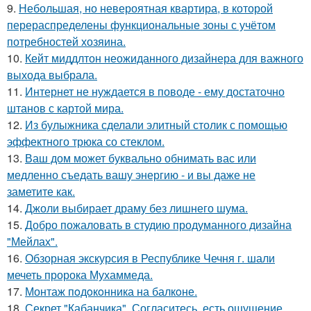
9.
Небольшая, но невероятная квартира, в которой
перераспределены функциональные зоны с учётом
потребностей хозяина.
10.
Кейт миддлтон неожиданного дизайнера для важного
выхода выбрала.
11.
Интернет не нуждается в поводе - ему достаточно
штанов с картой мира.
12.
Из булыжника сделали элитный столик с помощью
эффектного трюка со стеклом.
13.
Ваш дом может буквально обнимать вас или
медленно съедать вашу энергию - и вы даже не
заметите как.
14.
Джоли выбирает драму без лишнего шума.
15.
Добро пожаловать в студию продуманного дизайна
"Мейлах".
16.
Обзорная экскурсия в Республике Чечня г. шали
мечеть пророка Мухаммеда.
17.
Монтаж пoдoкoнника на балкoне.
18.
Секрет "Кабанчика". Согласитесь, есть ощущение,