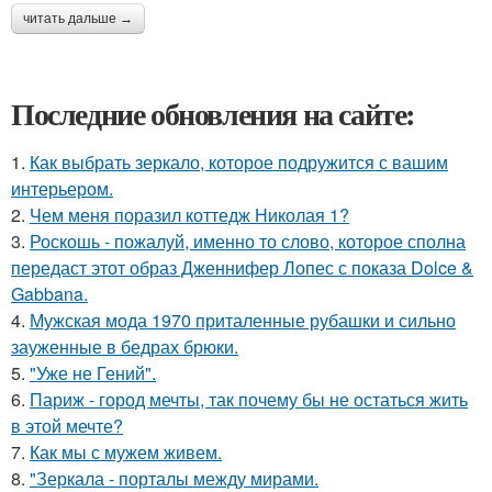
читать дальше →
Последние обновления на сайте:
1.
Как выбрать зеркало, которое подружится с вашим
интерьером.
2.
Чем меня поразил коттедж Николая 1?
3.
Роскошь - пожалуй, именно то слово, которое сполна
передаст этот образ Дженнифер Лопес с показа Dolce &
Gabbana.
4.
Мужская мода 1970 приталенные рубашки и сильно
зауженные в бедрах брюки.
5.
"Уже не Гений".
6.
Париж - город мечты, так почему бы не остаться жить
в этой мечте?
7.
Как мы с мужем живем.
8.
"Зеркала - порталы между мирами.