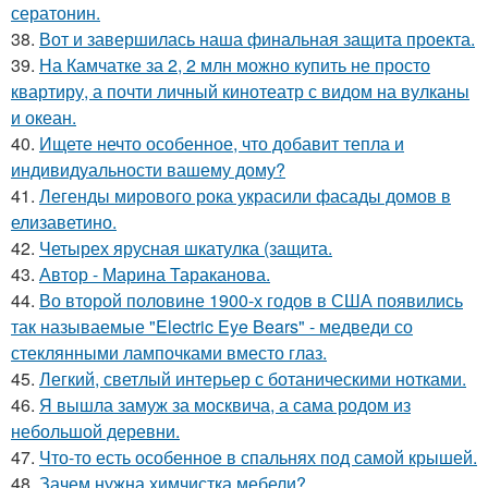
сератонин.
38.
Вот и завершилась наша финальная защита проекта.
39.
На Камчатке за 2, 2 млн можно купить не просто
квартиру, а почти личный кинотеатр с видом на вулканы
и океан.
40.
Ищете нечто особенное, что добавит тепла и
индивидуальности вашему дому?
41.
Легенды мирового рока украсили фасады домов в
елизаветино.
42.
Четырех ярусная шкатулка (защита.
43.
Автор - Марина Тараканова.
44.
Во второй половине 1900-х годов в США появились
так называемые "Electric Eye Bears" - медведи со
стеклянными лампочками вместо глаз.
45.
Легкий, светлый интерьер с ботаническими нотками.
46.
Я вышла замуж за москвича, а сама родом из
небольшой деревни.
47.
Что-то есть особенное в спальнях под самой крышей.
48.
Зачем нужна химчистка мебели?