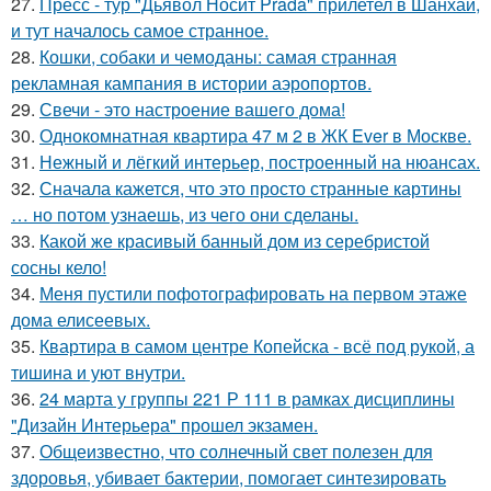
27.
Пресс - тур "Дьявол Носит Prada" прилетел в Шанхай,
и тут началось самое странное.
28.
Кошки, собаки и чемоданы: самая странная
рекламная кампания в истории аэропортов.
29.
Свечи - это настроение вашего дома!
30.
Однокомнатная квартира 47 м 2 в ЖК Ever в Москве.
31.
Нежный и лёгкий интерьер, построенный на нюансах.
32.
Сначала кажется, что это просто странные картины
… но потом узнаешь, из чего они сделаны.
33.
Какой же красивый банный дом из серебристой
сосны кело!
34.
Меня пустили пофотографировать на первом этаже
дома елисеевых.
35.
Квартира в самом центре Копейска - всё под рукой, а
тишина и уют внутри.
36.
24 марта у группы 221 Р 111 в рамках дисциплины
"Дизайн Интерьера" прошел экзамен.
37.
Общеизвестно, что солнечный свет полезен для
здоровья, убивает бактерии, помогает синтезировать