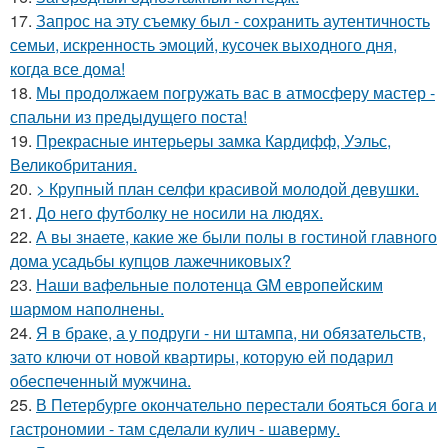
17.
Запрос на эту съемку был - сохранить аутентичность
семьи, искренность эмоций, кусочек выходного дня,
когда все дома!
18.
Мы продолжаем погружать вас в атмосферу мастер -
спальни из предыдущего поста!
19.
Прекрасные интерьеры замка Кардифф, Уэльс,
Великобритания.
20.
> Крупный план селфи красивой молодой девушки.
21.
До него футболку не носили на людях.
22.
А вы знаете, какие же были полы в гостиной главного
дома усадьбы купцов лажечниковых?
23.
Наши вафельные полотенца GM европейским
шармом наполнены.
24.
Я в браке, а у подруги - ни штампа, ни обязательств,
зато ключи от новой квартиры, которую ей подарил
обеспеченный мужчина.
25.
В Петербурге окончательно перестали бояться бога и
гастрономии - там сделали кулич - шаверму.