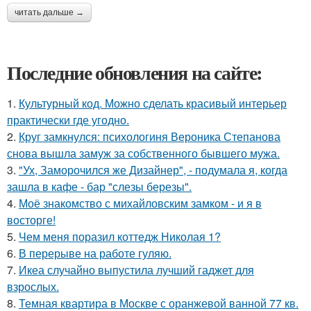
читать дальше →
Последние обновления на сайте:
1.
Культурный код. Можно сделать красивый интерьер
практически где угодно.
2.
Круг замкнулся: психологиня Вероника Степанова
снова вышла замуж за собственного бывшего мужа.
3.
"Ух, Заморочился же Дизайнер", - подумала я, когда
зашла в кафе - бар "слезы березы".
4.
Моё знакомство с михайловским замком - и я в
восторге!
5.
Чем меня поразил коттедж Николая 1?
6.
В перерыве на работе гуляю.
7.
Икеа случайно выпустила лучший гаджет для
взрослых.
8.
Темная квартира в Москве с оранжевой ванной 77 кв.