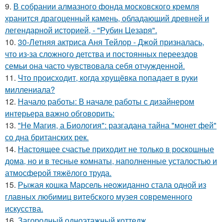
9.
В собрании алмазного фонда московского кремля
хранится драгоценный камень, обладающий древней и
легендарной историей, - "Рубин Цезаря".
10.
30-Летняя актриса Аня Тейлор - Джой призналась,
что из-за сложного детства и постоянных переездов
семьи она часто чувствовала себя отчужденной.
11.
Что происходит, когда хрущёвка попадает в руки
миллениала?
12.
Начало работы: В начале работы с дизайнером
интерьера важно обговорить:
13.
"Не Магия, а Биология": разгадана тайна "монет фей"
со дна британских рек.
14.
Настоящее счастье приходит не только в роскошные
дома, но и в тесные комнаты, наполненные усталостью и
атмосферой тяжёлого труда.
15.
Рыжая кошка Марсель неожиданно стала одной из
главных любимиц витебского музея современного
искусства.
16.
Загородный одноэтажный коттедж.