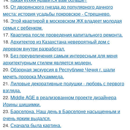
15.
От дворянского гнезда до популярного дачного
места: история усадьбы покровское - Стрешнево.
16.
Этой квартирой в московском ЖК владеет молодая
семья с ребенком.
17.
Квартира после проведения капитального ремонта.
18.
Архитектор из Казахстана невероятный дом с
деревом внутри разработал.
19.
Без преувеличения самым интересным для меня
архитектурным стилем является модерн.
20.
Обзорная экскурсия в Республике Чечня г. шали
мечеть пророка Мухаммеда.
21.
Лиловые декоративные подушки - любовь с первого
взгляда.
22.
Middle AGE в реализованном проекте дизайнера
Ирины шишимки.
23.
Барселона. Наш день в Барселоне насыщенным и
очень ярким выдался.
24.
Сначала была картина.