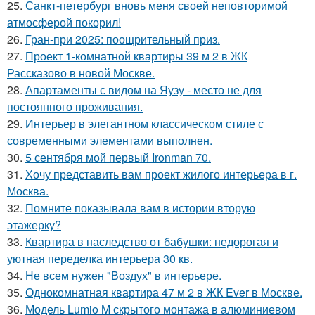
25.
Санкт-петербург вновь меня своей неповторимой
атмосферой покорил!
26.
Гран-при 2025: поощрительный приз.
27.
Проект 1-комнатной квартиры 39 м 2 в ЖК
Рассказово в новой Москве.
28.
Апартаменты с видом на Яузу - место не для
постоянного проживания.
29.
Интерьер в элегантном классическом стиле с
современными элементами выполнен.
30.
5 сентября мой первый Ironman 70.
31.
Хочу представить вам проект жилого интерьера в г.
Москва.
32.
Помните показывала вам в истории вторую
этажерку?
33.
Квартира в наследство от бабушки: недорогая и
уютная переделка интерьера 30 кв.
34.
Не всем нужен "Воздух" в интерьере.
35.
Однокомнатная квартира 47 м 2 в ЖК Ever в Москве.
36.
Модель Lumio M скрытого монтажа в алюминиевом