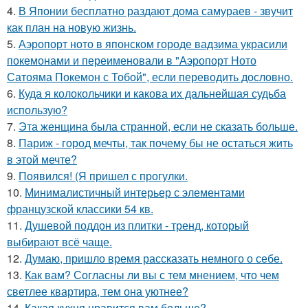
4.
В Японии бесплатно раздают дома самураев - звучит
как план на новую жизнь.
5.
Аэропорт ното в японском городе вадзима украсили
покемонами и переименовали в "Аэропорт Ното
Сатояма Покемон с Тобой", если переводить дословно.
6.
Куда я колокольчики и какова их дальнейшая судьба
использую?
7.
Эта женщина была странной, если не сказать больше.
8.
Париж - город мечты, так почему бы не остаться жить
в этой мечте?
9.
Появился! (Я пришел с прогулки.
10.
Минималистичный интерьер с элементами
французской классики 54 кв.
11.
Душевой поддон из плитки - тренд, который
выбирают всё чаще.
12.
Думаю, пришло время рассказать немного о себе.
13.
Как вам? Согласны ли вы с тем мнением, что чем
светлее квартира, тем она уютнее?
14.
Какая кухня нравится вам больше?