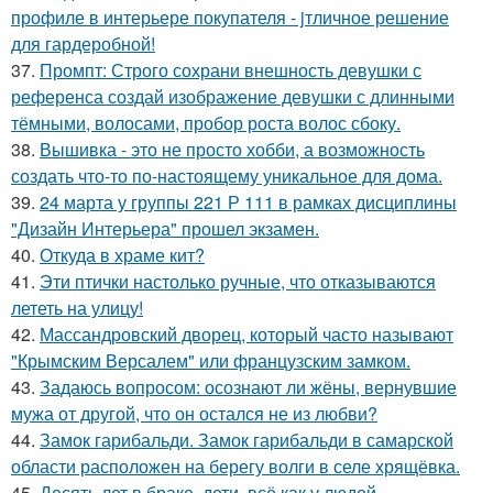
профиле в интерьере покупателя - jтличное решение
для гардеробной!
37.
Промпт: Строго сохрани внешность девушки с
референса создай изображение девушки с длинными
тёмными, волосами, пробор роста волос сбоку.
38.
Вышивка - это не просто хобби, а возможность
создать что-то по-настоящему уникальное для дома.
39.
24 марта у группы 221 Р 111 в рамках дисциплины
"Дизайн Интерьера" прошел экзамен.
40.
Откуда в храме кит?
41.
Эти птички настолько ручные, что отказываются
лететь на улицу!
42.
Массандровский дворец, который часто называют
"Крымским Версалем" или французским замком.
43.
Задаюсь вопросом: осознают ли жёны, вернувшие
мужа от другой, что он остался не из любви?
44.
Замок гарибальди. Замок гарибальди в самарской
области расположен на берегу волги в селе хрящёвка.
45.
Десять лет в браке, дети, всё как у людей.