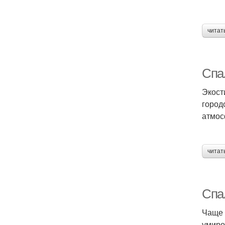
читат
Спа
Экост
город
атмос
читат
Спа
Чаще 
умиро