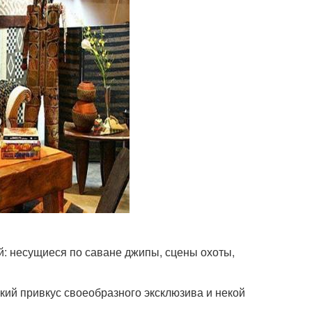
: несущиеся по саване джипы, сцены охоты,
егкий привкус своеобразного эксклюзива и некой