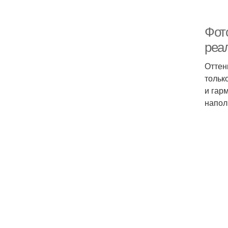
Фот
реа
Оттен
тольк
и гар
напол