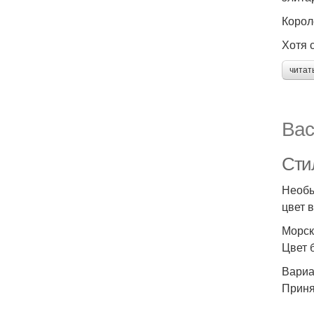
Корол
Хотя 
читат
Вас
Сти
Необы
цвет 
Морск
Цвет 
Вариа
Приня