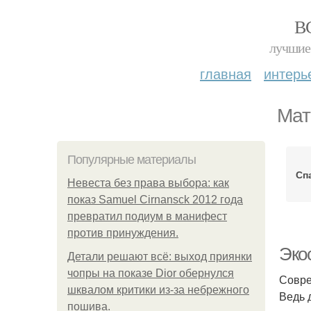
В
лучшие 
главная
интерь
Мат
Популярные материалы
Сп
Невеста без права выбора: как
показ Samuel Cirnansck 2012 года
превратил подиум в манифест
против принуждения.
Эко
Детали решают всё: выход приянки
чопры на показе Dior обернулся
Совре
шквалом критики из-за небрежного
Ведь 
пошива.