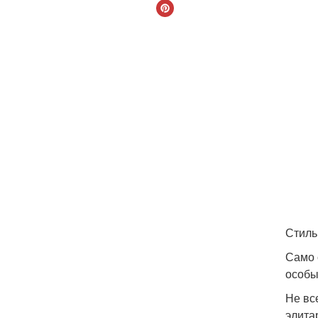
Стиль
Само 
особы
Не вс
элита