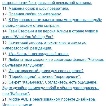
острова почти без привычной рекламной машины.
11.
Мадонна оскар в шоу превратила.
12.
Правила любви по интеpьеpу.
13.
В Петропавловске-камчатском молодожены свадьбу
в скандинавском стиле сыграли.
14.
Гвен Стефани и ее версия Алисы в стране чудес в
клипе "What You Waiting For?
15.
Гатчинский дворец: от охотничьего замка до
императорской резиденции.
16.
18+. Часть 1. неожиданный конец.
17.
Любопытные сведения о советском фильме "Человек
с Бульвара Капуцинов".
18.
Ищите красивый домик для своих цветов?
19.
"Переборщили", а точнее "перегорчили".
20.
Секрет "Кабанчика". Согласитесь, есть ощущение,
будто дизайнеры между собой о чём-то договорились -
про "Кабанчик".
21.
Middle AGE в реализованном проекте дизайнера
Ирины шишимки.