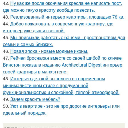
42.
Ну как же после окончания кресла не написать пост,
где можно такую красоту вообще повесить.
43.
Реализованный интерьер квартиры, площадью 78 кв.
44.
Добро пожаловать в современную квартиру, где
интерьер уже дышит весной.
45.
Мы привыкли работать с банями - пространством для
семьи и самых близких.
46.
Новая эпоха - новые модные иконы.
47.
Рейчел броснахан вместе со своей шибой по кличке
Винстон показала изданию Architectural Digest интерьер
своей квартиры в манхэттене.
48.
Интерьер детской выполнен в современном
минималистичном стиле с продуманной
функциональностью и спокойной, тёплой атмосферой.
49.
Зачем красить мебель?
50.
Уют в квартире - это не про дорогие интерьеры или
идеальный порядок.
© 2026 Всё об интерьере для дома и квартиры