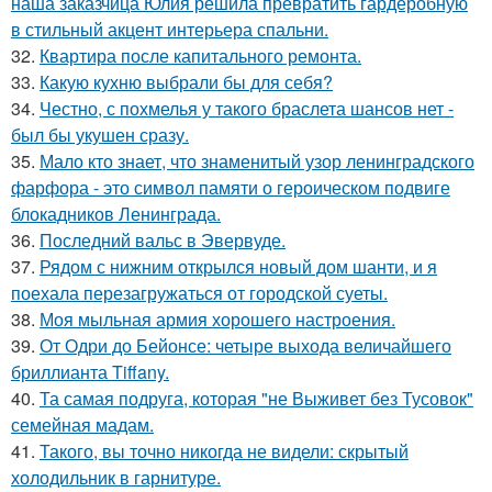
наша заказчица Юлия решила превратить гардеробную
в стильный акцент интерьера спальни.
32.
Квартира после капитального ремонта.
33.
Какую кухню выбрали бы для себя?
34.
Честно, с похмелья у такого браслета шансов нет -
был бы укушен сразу.
35.
Мало кто знает, что знаменитый узор ленинградского
фарфора - это символ памяти о героическом подвиге
блокадников Ленинграда.
36.
Последний вальс в Эвервуде.
37.
Рядом с нижним открылся новый дом шанти, и я
поехала перезагружаться от городской суеты.
38.
Моя мыльная армия хорошего настроения.
39.
От Одри до Бейонсе: четыре выхода величайшего
бриллианта Tiffany.
40.
Та самая подруга, которая "не Выживет без Тусовок"
семейная мадам.
41.
Такого, вы точно никогда не видели: скрытый
холодильник в гарнитуре.