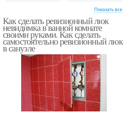
Показать все
Как сделать ревизионный люк
Сантехнический люк
Люк на магнитах
невидимка в ванной комнате
своими руками. Как сделать
самостоятельно ревизионный люк
в санузле
Люки под плитку
Лючков из плитки
Люк в плитке