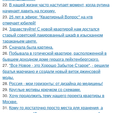
22.
В нашей жизни часто наступает момент, когда рутина
начинает давить на психику.
23.
25 лет в эфире: "Квартирный Вопрос" на нтв
отмечает юбилей!
24.
Здравствуйте! С новой квартирой нам достался
старый советский лакированный шкаф в изысканном
тараканьем цвете.
25.
Сначала была картина.
26.
Побывала в готической квартире, расположенной в
бывшем доходном доме герцога лейхтенбергского.
27.
"Все Новое - это Хорошо Забытое Старое", - решили
братья марчиано и создали новый виток джинсовой
моды.
28.
Россия - мои горизонты: от дизайна до медицины!
29.
Круглые мотивы крючком со схемами.
30.
Хочу продолжить тему нашего проекта квартиры в
Москве.
31.
Кому-то достаточно просто места для хранения, а