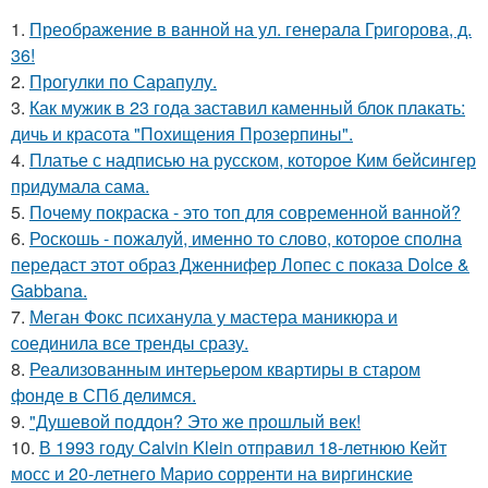
1.
Преображение в ванной на ул. генерала Григорова, д.
36!
2.
Прогулки по Сарапулу.
3.
Как мужик в 23 года заставил каменный блок плакать:
дичь и красота "Похищения Прозерпины".
4.
Платье с надписью на русском, которое Ким бейсингер
придумала сама.
5.
Почему покраска - это топ для современной ванной?
6.
Роскошь - пожалуй, именно то слово, которое сполна
передаст этот образ Дженнифер Лопес с показа Dolce &
Gabbana.
7.
Меган Фокс психанула у мастера маникюра и
соединила все тренды сразу.
8.
Реализованным интерьером квартиры в старом
фонде в СПб делимся.
9.
"Душевой поддон? Это же прошлый век!
10.
В 1993 году Calvin Klein отправил 18-летнюю Кейт
мосс и 20-летнего Марио сорренти на виргинские