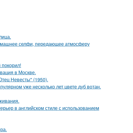
лица.
домашнее селфи, передающее атмосферу
 покорил!
вация в Москве.
тец Невесты" (1950).
пулярном уже несколько лет цвете дуб вотан.
оживания.
ерьер в английском стиле с использованием
ра.