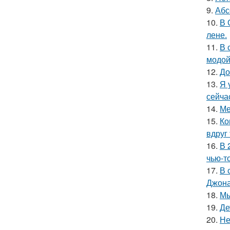
9.
Абс
10.
В 
лене.
11.
В 
модой
12.
До
13.
Я 
сейча
14.
Ме
15.
Ко
вдруг 
16.
В 
чью-т
17.
В 
Джона
18.
Мы
19.
Де
20.
Не