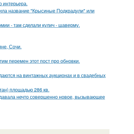
о интерьера.
чила название "Крысиные Подкрадули" или
мии - там сделали кулич - шаверму.
яне, Сочи.
тим перемен этот пост про обновки.
одаются на винтажных аукционах и в свадебных
тан) площадью 286 кв.
оздавала нечто совершенно новое, вызывающее