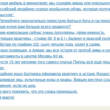
гкая мебель в миниатюре: мы создаём диван для кукольног
ссийский дизайнер создал необычную обувь, которая полу
рысули".
Петербурге окончательно перестали бояться бога и гастроно
кая кухня вам больше всего нравится?
кие композиции сейчас очень популярны, прям нежность.
терьер квартиры - студии 36, 5 м 2 (+ балкон) в красной пол
ботаю по графику 2/2, сыну четыре года, ходит в садик.
лые хозяюшки, я думаю, мы все устали от долгой зимы и хо
артаменты в центре Москвы 63 кв.
устя 15 лет реплики того самого платья Пиппы всё ещё пр
ах.
зайнер рано балтиева оформила квартиру в астане (Казахс
алкивая эры, культурные коды и нравы, Вивьен вествуд с
мение, если не шок.
е могу поверить, что это снова произошло.
8 марта!