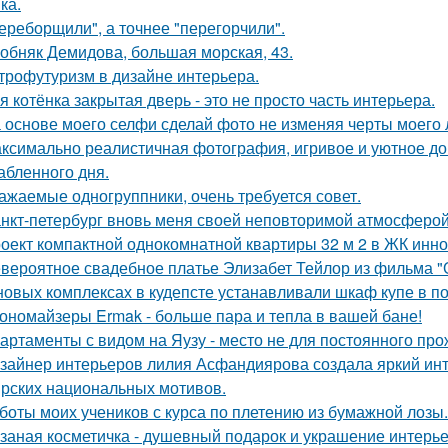
ка.
ереборщили", а точнее "перегорчили".
обняк Демидова, большая морская, 43.
трофутуризм в дизайне интерьера.
я котёнка закрытая дверь - это не просто часть интерьера.
 основе моего селфи сделай фото не изменяя черты моего 
ксимально реалистичная фотография, игривое и уютное 
абленного дня.
ажаемые одногруппники, очень требуется совет.
нкт-петербург вновь меня своей неповторимой атмосферой
оект компактной однокомнатной квартиры 32 м 2 в ЖК инно
вероятное свадебное платье Элизабет Тейлор из фильма "О
новых комплексах в кудепсте устанавливали шкаф купе в по
ономайзеры Ermak - больше пара и тепла в вашей бане!
артаменты с видом на Яузу - место не для постоянного пр
зайнер интерьеров лилия Асфандиярова создала яркий инт
рских национальных мотивов.
боты моих учеников с курса по плетению из бумажной лозы.
заная косметичка - душевный подарок и украшение интерье