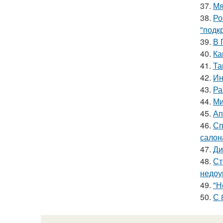
37.
Мя
38.
Ро
"подк
39.
В 
40.
Ка
41.
Та
42.
Ин
43.
Ра
44.
Ми
45.
Ап
46.
Сп
салон
47.
Ди
48.
Ст
недоу
49.
"Н
50.
С 