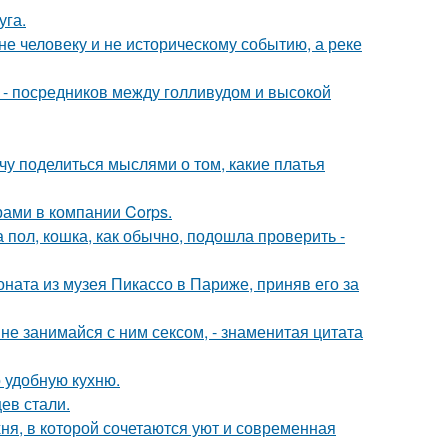
уга.
е человеку и не историческому событию, а реке
в - посредников между голливудом и высокой
чу поделиться мыслями о том, какие платья
рами в компании Corps.
 пол, кошка, как обычно, подошла проверить -
оната из музея Пикассо в Париже, приняв его за
а не занимайся с ним сексом, - знаменитая цитата
 удобную кухню.
ев стали.
ня, в которой сочетаются уют и современная