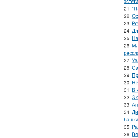
эстети
21.
"П
22.
Ос
23.
Ре
24.
Дл
25.
На
26.
Ма
рассл
27.
Ув
28.
Са
29.
Пр
30.
Не
31.
В 
32.
Эк
33.
Ап
34.
Ди
башки
35.
Ра
36.
Вя