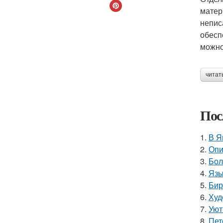
матер
непис
обесп
можно
читат
Пос
1.
В Я
2.
Опи
3.
Бол
4.
Язы
5.
Бир
6.
Худ
7.
Уют
8.
Пет