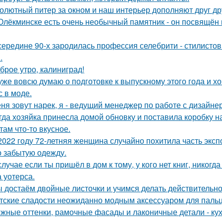
олютный питер за окном и наш интерьер дополняют друг др
Олёкминске есть очень необычный памятник - он посвящён н
середине 90-х зародилась профессия селебрити - стилисто
.
брое утро, калиниград!
уже вовсю думаю о подготовке к выпускному этого года и хо
с в моде.
ня зовут нарек, я - ведущий менеджер по работе с дизайне
гда хозяйка принесла домой обновку и поставила коробку на
там что-то вкусное.
2022 году 72-летняя женщина случайно похитила часть эксп
о забытую одежду.
случае если ты пришёл в дом к тому, у кого нет книг, никогд
 уотерса.
 достаём двойные листочки и учимся делать действительно
тские сладости неожиданно модным аксессуаром для пальц
жные оттенки, рамочные фасады и лаконичные детали - кух