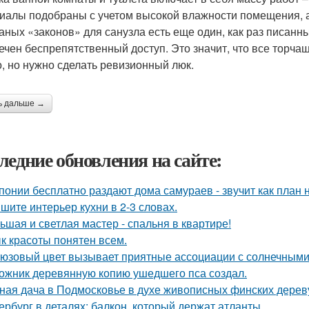
иалы подобраны с учетом высокой влажности помещения, 
аных «законов» для санузла есть еще один, как раз писанны
ечен беспрепятственный доступ. Это значит, что все торча
, но нужно сделать ревизионный люк.
ь дальше →
ледние обновления на сайте:
понии бесплатно раздают дома самураев - звучит как план 
шите интерьер кухни в 2-3 словах.
ьшая и светлая мастер - спальня в квартире!
к красоты понятен всем.
юзовый цвет вызывает приятные ассоциации с солнечными
ожник деревянную копию ушедшего пса создал.
ная дача в Подмосковье в духе живописных финских дерев
ербург в деталях: балкон, который держат атланты.