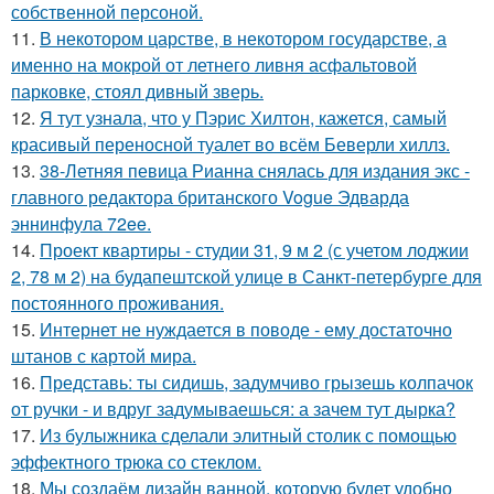
собственной персоной.
11.
В некотором царстве, в некотором государстве, а
именно на мокрой от летнего ливня асфальтовой
парковке, стоял дивный зверь.
12.
Я тут узнала, что у Пэрис Хилтон, кажется, самый
красивый переносной туалет во всём Беверли хиллз.
13.
38-Летняя певица Рианна снялась для издания экс -
главного редактора британского Vogue Эдварда
эннинфула 72ee.
14.
Проект квартиры - студии 31, 9 м 2 (с учетом лоджии
2, 78 м 2) на будапештской улице в Санкт-петербурге для
постоянного проживания.
15.
Интернет не нуждается в поводе - ему достаточно
штанов с картой мира.
16.
Представь: ты сидишь, задумчиво грызешь колпачок
от ручки - и вдруг задумываешься: а зачем тут дырка?
17.
Из булыжника сделали элитный столик с помощью
эффектного трюка со стеклом.
18.
Мы создаём дизайн ванной, которую будет удобно