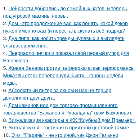
1.
Нейросети добрались до семейных чатов, и теперь
под угрозой мамины нервы.
2.
Дом - это продолжение вас: как понять, какой декор
нужен именно вам (и перестать скупать всё подряд?
3.
Дуа липа: как носить тренды нулевых и выглядеть
ультрасовременно.
4.
Пьерпаоло пиччоли показал свой первый кутюр для
Balenciaga.
5.
Живая Венера против патриархата: как перформансы
Микаэлы старк перевернули бьюти - каноны недели
моды.
6.
Абсолютный питер за окном и наш интерьер
дополняют друг друга.
7.
Дом каминов или дом торгово-промышленного
товарищества "Бажанов и Чувалдина" (дом Бажанова).
8.
Визуализация квартиры в ЖК "Клубный дом Премьер".
9.
Уютная кухня - гостиная в приятной цветовой гамме.
10.
Этот "Парень" - не кто иной, как Джон Гальяно