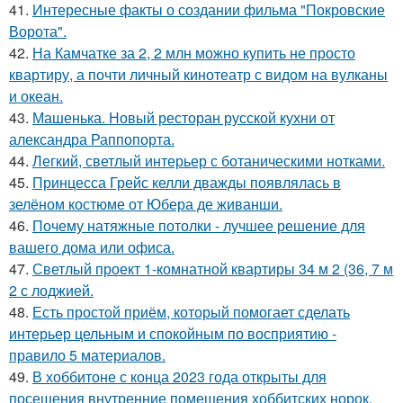
41.
Интересные факты о создании фильма "Покровские
Ворота".
42.
На Камчатке за 2, 2 млн можно купить не просто
квартиру, а почти личный кинотеатр с видом на вулканы
и океан.
43.
Машенька. Новый ресторан русской кухни от
александра Раппопорта.
44.
Легкий, светлый интерьер с ботаническими нотками.
45.
Принцесса Грейс келли дважды появлялась в
зелёном костюме от Юбера де живанши.
46.
Почему натяжные потолки - лучшее решение для
вашего дома или офиса.
47.
Светлый проект 1-комнатной квартиры 34 м 2 (36, 7 м
2 с лоджией.
48.
Есть простой приём, который помогает сделать
интерьер цельным и спокойным по восприятию -
правило 5 материалов.
49.
В хоббитоне с конца 2023 года открыты для
посещения внутренние помещения хоббитских норок.