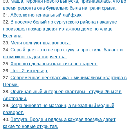
30.
Маша, героиня нового выпуска, признавалась, что во
время ремонта она буквально была на грани срыва.
31.
Абсолютно гениальный лайфхак.
32.
В поселке белый яр сургутского района накануне
произошел пожар в девятиэтажном доме по улице
Есенина.
33.
Меня волнуют два вопроса.
34.
Серый цвет - это не про скуку, а про стиль, баланс и
возможность для творчества.
35.
Хорошо сделанная классика не стареет.
36.
Пост 2. интерьер.
37.
Современная неоклассика + минимализм: квартира в
Перми.
38.
Оригинальный интерьер квартиры - студии 25 м 2 в
Австралии.
39.
Когда виноват не магазин, а внезапный модный
разворот.
40.
Ветлуга. Вроде и рядом, а каждая поездка дарит
какие то новые открытия.