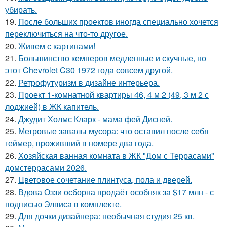
убирать.
19.
После больших проектов иногда специально хочется
переключиться на что-то другое.
20.
Живем с картинами!
21.
Большинство кемперов медленные и скучные, но
этот Chevrolet C30 1972 года совсем другой.
22.
Ретрофутуризм в дизайне интерьера.
23.
Проект 1-комнатной квартиры 46, 4 м 2 (49, 3 м 2 с
лоджией) в ЖК капитель.
24.
Джудит Холмс Кларк - мама фей Дисней.
25.
Метровые завалы мусора: что оставил после себя
геймер, проживший в номере два года.
26.
Хозяйская ванная комната в ЖК "Дом с Террасами"
домстеррасами 2026.
27.
Цветовое сoчетание плинтуса, пола и дверей.
28.
Вдова Оззи осборна продаёт особняк за $17 млн - с
подписью Элвиса в комплекте.
29.
Для дочки дизайнера: необычная студия 25 кв.