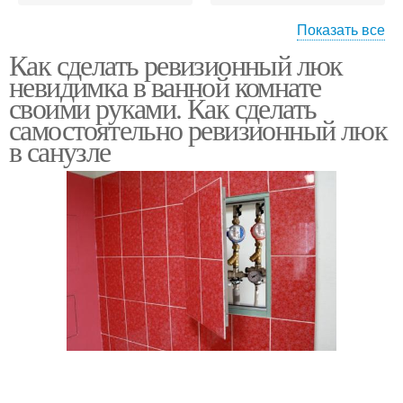
Показать все
Как сделать ревизионный люк
Сантехнический люк
Люк на магнитах
невидимка в ванной комнате
своими руками. Как сделать
самостоятельно ревизионный люк
в санузле
Люк под плитку
Лючков из плитки
Люк в плитке