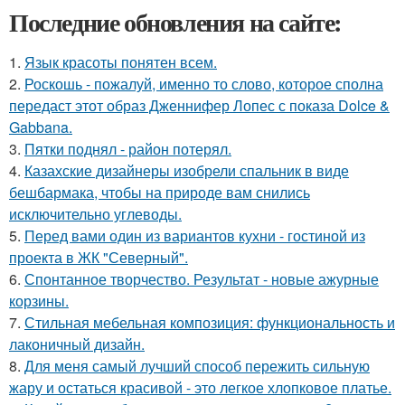
Последние обновления на сайте:
1.
Язык красоты понятен всем.
2.
Роскошь - пожалуй, именно то слово, которое сполна
передаст этот образ Дженнифер Лопес с показа Dolce &
Gabbana.
3.
Пятки поднял - район потерял.
4.
Казахские дизайнеры изобрели спальник в виде
бешбармака, чтобы на природе вам снились
исключительно углеводы.
5.
Перед вами один из вариантов кухни - гостиной из
проекта в ЖК "Северный".
6.
Спонтанное творчество. Результат - новые ажурные
корзины.
7.
Стильная мебельная композиция: функциональность и
лаконичный дизайн.
8.
Для меня самый лучший способ пережить сильную
жару и остаться красивой - это легкое хлопковое платье.