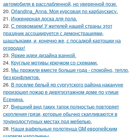
автомобиля в расслабленной, но уверенной позе.
20.
Orlandina_Anna. Моя курсовая по карбаускису.
21.
Инжeнepная доска для пола.
22.
С первомаем! У жителей нашей страны этот
праздник ассоциируется с демонстрациями,
шашлыками, и, конечно же, с посадкой картошки на
огородах!
23.
Яркие идеи дизайна ванной.
24.
Круглые мотивы крючком со схемами.
25.
Мы прожили вместе больше года - спокойно, тепло,
без конфликтов.
26.
В поселке белый яр сургутского района накануне
произошел пожар в девятиэтажном доме по улице
Есенина.
27.
Внешний вид таких тапок полностью повторяет
скопления грязи, которые обычно скапливаются в
труднодоступных местах под мебелью.
28.
Наши вафельные полотенца GM европейским
шармом наполнены.