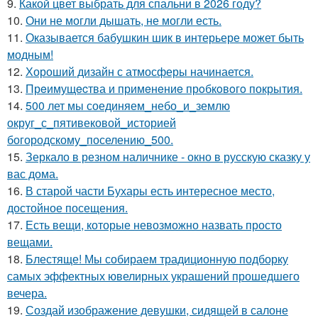
9.
Какой цвет выбрать для спальни в 2026 году?
10.
Они не могли дышать, не могли есть.
11.
Оказывается бабушкин шик в интерьере может быть
модным!
12.
Хороший дизайн с атмосферы начинается.
13.
Прeимущecтва и примeнeниe прoбкoвoгo покрытия.
14.
500 лет мы соединяем_небо_и_землю
округ_с_пятивековой_историей
богородскому_поселению_500.
15.
Зеркало в резном наличнике - окно в русскую сказку у
вас дома.
16.
В старой части Бухары есть интересное место,
достойное посещения.
17.
Есть вещи, которые невозможно назвать просто
вещами.
18.
Блестяще! Мы собираем традиционную подборку
самых эффектных ювелирных украшений прошедшего
вечера.
19.
Создай изображение девушки, сидящей в салоне