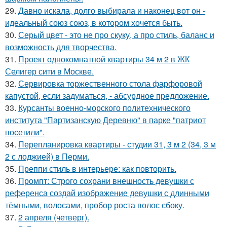
29.
Давно искала, долго выбирала и наконец вот он -
идеальный союз союз, в котором хочется быть.
30.
Серый цвет - это не про скуку, а про стиль, баланс и
возможность для творчества.
31.
Проект однокомнатной квартиры 34 м 2 в ЖК
Селигер сити в Москве.
32.
Сервировка торжественного стола фарфоровой
капустой, если задуматься, - абсурдное предложение.
33.
Курсанты военно-морского политехнического
института "Партизанскую Деревню" в парке "патриот
посетили".
34.
Перепланировка квартиры - студии 31, 3 м 2 (34, 3 м
2 с лоджией) в Перми.
35.
Преппи стиль в интерьере: как повторить.
36.
Промпт: Строго сохрани внешность девушки с
референса создай изображение девушки с длинными
тёмными, волосами, пробор роста волос сбоку.
37.
2 апреля (четверг).