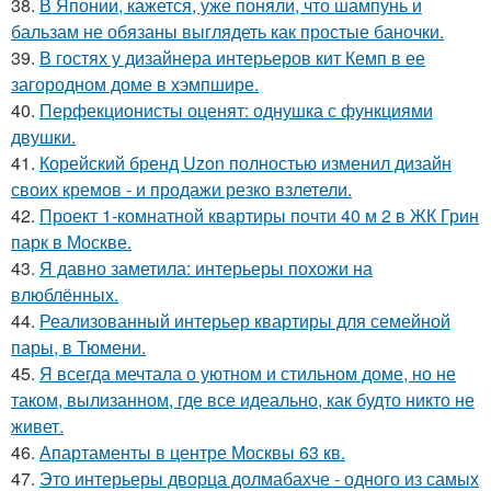
38.
В Японии, кажется, уже поняли, что шампунь и
бальзам не обязаны выглядеть как простые баночки.
39.
В гостях у дизайнера интерьеров кит Кемп в ее
загородном доме в хэмпшире.
40.
Перфекционисты оценят: однушка с функциями
двушки.
41.
Корейский бренд Uzon полностью изменил дизайн
своих кремов - и продажи резко взлетели.
42.
Проект 1-комнатной квартиры почти 40 м 2 в ЖК Грин
парк в Москве.
43.
Я давно заметила: интерьеры похожи на
влюблённых.
44.
Реализованный интерьер квартиры для семейной
пары, в Тюмени.
45.
Я всегда мечтала о уютном и стильном доме, но не
таком, вылизанном, где все идеально, как будто никто не
живет.
46.
Апартаменты в центре Москвы 63 кв.
47.
Это интерьеры дворца долмабахче - одного из самых