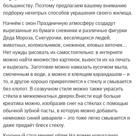
большинству. Поэтому предлагаем вашему вниманию
подборку нехитрых способов украшения своего жилища.
Начнём с окон Праздничную атмосферу создадут
вырезанные из бумаги снежинки и различные фигурки
Деда Мороза, Снегурочки, веселящихся людей,
животных, колокольчиков, снежинок, еловых веточек…
Нет нужды рисовать их самостоятельно: в интернете
можно найти множество картинок, вывести их на печать
и вырезать. Заготовки можно намазать кусочком мыла,
смоченным в воде, а можно и клеящим карандашом – и
то, и другое хорошо прикрепляется к стеклу и смывается
без хлопот. В созвучном стиле можно также украсить
стёкла в межкомнатных дверях.Внести ещё больше
креатива можно, изобразив снег на стёклах с помощью
обычной зубной пасты, в которую можно добавить
немножко синей акварели – это тоже легко смывается и
даже придаёт блеск стеклу.
Кухонный стол меняет облик На время новогодних