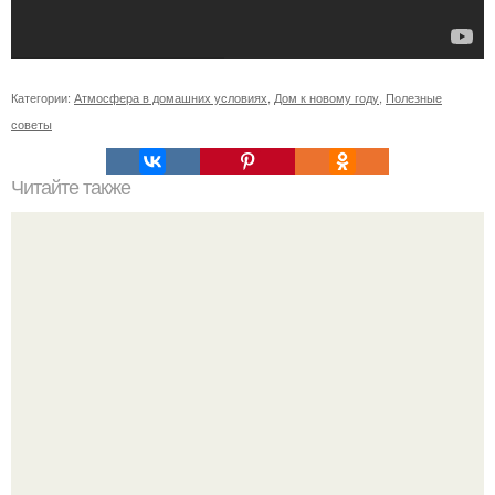
Категории:
Атмосфера в домашних условиях
,
Дом к новому году
,
Полезные
советы
Читайте также
Гардеробная из гипсокартона.